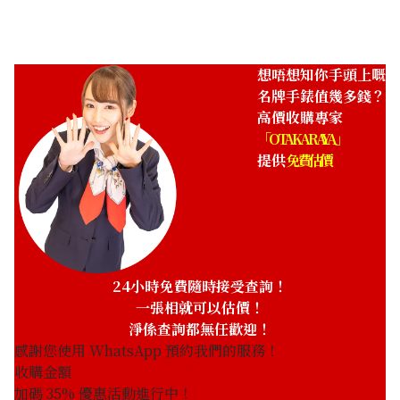
想唔想知你手頭上嘅
名牌手錶值幾多錢？
高價收購專家
「OTAKARAYA」
提供
免費估價
24小時免費隨時接受查詢！
一張相就可以估價！
淨係查詢都無任歡迎！
感謝您使用 WhatsApp 預約我們的服務！
收購金額
加碼
35
% 優惠活動進行中！