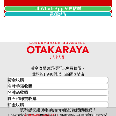
用 WhatsApp 免費估價
電郵評估
黃金收購請選擇可以免費估價、
世界約1,940間以上高價收購店
黃金收購
名牌手錶收購
黃金･金條
名牌品收購
名牌手錶收購
金條
寶石和珠寶收購
名牌品收購
勞力士 (Rolex)
金幣及銀幣
鉑金收購
寶石和珠寶
HERMES
Patek Philippe
過去十年黃金價格
感謝您使用 WhatsApp 預約我們的服務！
鉑金
神奈川縣公安委員會許可 第451380001308號
鑽石
LOUIS VUITTON
Audemars Piguet
金飾
Copyright©2026 高價收購店—OTAKARAYA All Rights Reserved.
收購金額 加碼
35%
優惠活動進行中！