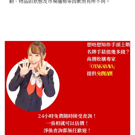
動、物品的狀態及市場趨勢等因素而有所不同。
參考回收價
參考回收價
HKD 137,595.20
HKD 218,382.98
收購日期: 2026年1月
收購日期: 2025年11月
想唔想知你手頭上嘅
名牌手錶值幾多錢？
高價收購專家
「OTAKARAYA」
提供
免費估價
Vacheron Constantin
Vacheron Constantin
Malta Manual Winding
Malta 25715
X82G7753 82230/000G-
9962
24小時免費隨時接受查詢！
一張相就可以估價！
參考回收價
參考回收價
淨係查詢都無任歡迎！
HKD 74,609.49
HKD 42,116.94