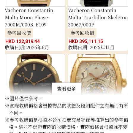
Vacheron Constantin
Vacheron Constantin
Malta Moon Phase
Malta Tourbillon Skeleton
7000M/000R-B109
30067/000P
參考回收價
參考回收價
HKD 122,819.44
HKD 395,111.15
收購日期: 2026年6月
收購日期: 2025年11月
查看更多
※圖片僅供參考。
※實際收購價格會根據物品的狀態及隨附配件之有無而有所
不同。
Vacheron Constantin
Vacheron Constantin
※參考收購價是根據本公司拍賣交易紀錄等推算出的參考價
Malta 250th Anniversary
Malta Tonneau Tourbillon
格。這並不保證實際的收購價格，實際價格會根據匯率變
83050/000R
30066/000R-8816