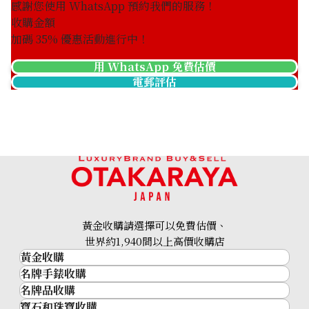
感謝您使用 WhatsApp 預約我們的服務！
收購日期: 2025年10月
收購日期: 2022年8月
收購金額
加碼
35
% 優惠活動進行中！
用 WhatsApp 免費估價
電郵評估
Vacheron Constantin
Vacheron Constantin
Malta Large Calendar
Malta Grand Classic
42015/000G-8902 White
81000/000J-9106 Gold
參考回收價
黃金收購請選擇可以免費估價、
參考回收價
世界約1,940間以上高價收購店
HKD 63,404.40
黃金收購
收購日期: 2022年4月
HKD 44,633.52
名牌手錶收購
黃金･金條
名牌品收購
名牌手錶收購
金條
寶石和珠寶收購
名牌品收購
勞力士 (Rolex)