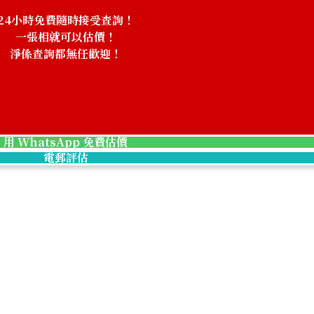
參考回收價
HKD 4,976.72
24小時免費隨時接受查詢！
一張相就可以估價！
淨係查詢都無任歡迎！
！
用 WhatsApp 免費估價
電郵評估
NM MM