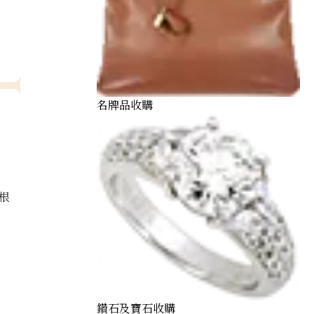
名牌品收購
根
鑽石及寶石收購