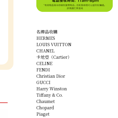
名牌品收購
HERMES
LOUIS VUITTON
CHANEL
卡地亞（Cartier）
CELINE
FENDI
Christian Dior
GUCCI
Harry Winston
Tiffany & Co.
Chaumet
Chopard
Piaget