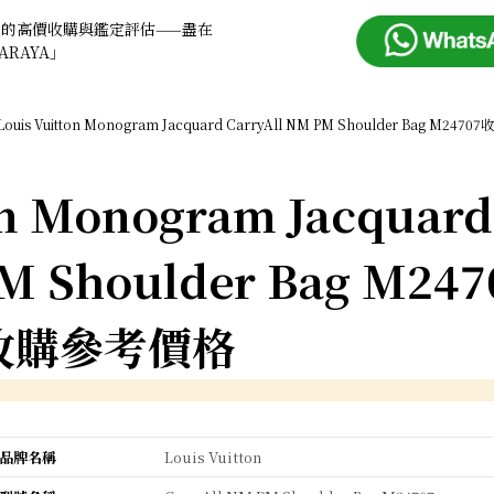
品的高價收購與鑑定評估——盡在
ARAYA」
Louis Vuitton Monogram Jacquard CarryAll NM PM Shoulder Bag M24
on Monogram Jacquard
PM Shoulder Bag M247
收購參考價格
品牌名稱
Louis Vuitton