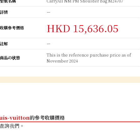
型號名稱
CarryAll NM PM Shoulder Bag M24707
詳情
ー
HKD 15,636.05
收購參考價格
註解
ー
This is the reference purchase price as of
商品の状態
November 2024
uis-vuitton
的參考收購價格
查詢我們。