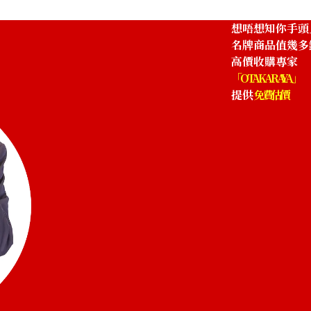
8
Zipped NM PM Shoulder Bag M46672
想唔想知你手頭
參考回收價
名牌商品值幾多
HKD 14,124.59
高價收購專家
「OTAKARAYA」
提供
免費估價
arryAll
Louis Vuitton Monogram Empreinte CarryAll
3
Zipped NM PM Shoulder Bag M46298