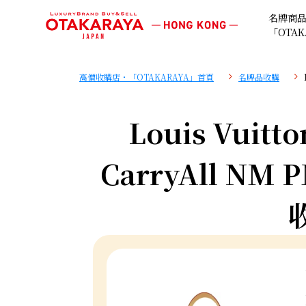
名牌商
「OTAK
高價收購店・「OTAKARAYA」首頁
名牌品收購
Louis Vuitt
CarryAll NM 