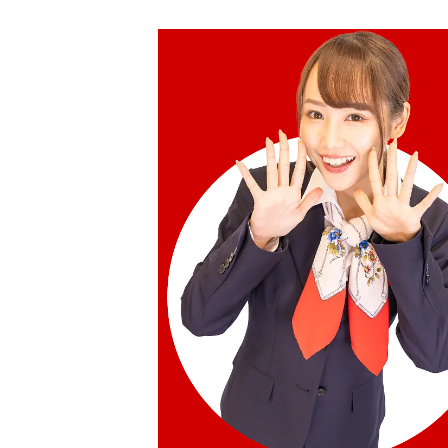
Zipped NM PM Shoulder Bag M4628
參考回收價
HKD 16,257.42
Louis Vuitton Monogram Empreinte C
Zipped NM PM Shoulder Bag M4629