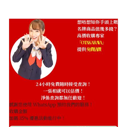
Louis Vuitton Monogram CarryAll NM
Louis Vuitton
PM Shoulder Bag M46203
CarryAll Zippe
想唔想知你手頭上嘅
M46288
名牌商品值幾多錢？
參考回收價
參考回收價
高價收購專家
HKD 16,961.22
「OTAKARAYA」
HKD 16,257.42
提供
免費估價
24小時免費隨時接受查詢！
一張相就可以估價！
淨係查詢都無任歡迎！
感謝您使用 WhatsApp 預約我們的服務！
收購金額
加碼
35
% 優惠活動進行中！