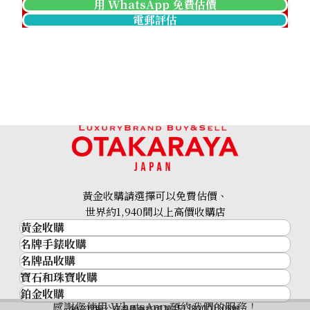
用 WhatsApp 免費估價
電郵評估
Louis Vuitton Monogram Empreinte
Louis Vuitton
CarryAll Zipped NM PM Shoulder Bag
CarryAll Zippe
M46672
M46293
參考回收價
參考回收價
HKD 14,124.59
HKD 13,283.73
黃金收購請選擇可以免費估價、
世界約1,940間以上高價收購店
黃金收購
名牌手錶收購
黃金･金條
名牌品收購
名牌手錶收購
金條
寶石和珠寶收購
名牌品收購
勞力士 (Rolex)
金幣及銀幣
鉑金收購
寶石和珠寶
HERMES
Patek Philippe
過去十年黃金價格
感謝您使用 WhatsApp 預約我們的服務！
神奈川縣公安委員會許可 第451380001308號