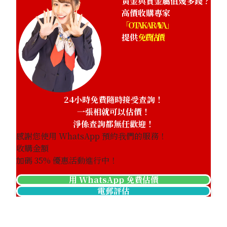
黃金與貴金屬值幾多錢？
高價收購專家
「OTAKARAYA」
提供
免費估價
24小時免費隨時接受查詢！
一張相就可以估價！
淨係查詢都無任歡迎！
感謝您使用 WhatsApp 預約我們的服務！
收購金額
加碼
35
% 優惠活動進行中！
用 WhatsApp 免費估價
電郵評估