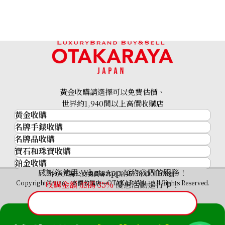
14K (K14) Montreal 100 Dollar Gold Coin
13.3g
黃金收購請選擇可以免費估價、
參考回收價
世界約1,940間以上高價收購店
HKD 10,721.8
黃金收購
名牌手錶收購
黃金･金條
名牌品收購
名牌手錶收購
金條
寶石和珠寶收購
名牌品收購
勞力士 (Rolex)
金幣及銀幣
鉑金收購
寶石和珠寶
HERMES
Patek Philippe
過去十年黃金價格
感謝您使用 WhatsApp 預約我們的服務！
鉑金
神奈川縣公安委員會許可 第451380001308號
鑽石
LOUIS VUITTON
Audemars Piguet
金飾
Copyright©2026 高價收購店—OTAKARAYA All Rights Reserved.
收購金額 加碼
35%
優惠活動進行中！
祖母綠
CHANEL
Vacheron Constantin
金戒指
藍寶石
卡地亞（Cartier）
A. Lange & Söhne
金頸鍊
紅寶石
CELINE
Breguet