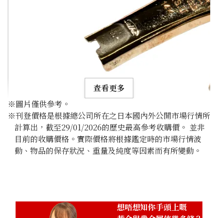
查看更多
※圖片僅供參考。
※刊登價格是根據總公司所在之日本國內外公開市場行情所
計算出，截至29/01/2026的歷史最高參考收購價。 並非
目前的收購價格。實際價格將根據鑑定時的市場行情波
動、物品的保存狀況、重量及純度等因素而有所變動。
14K gold (K14) nib summary
1.6g
參考回收價
HKD 1,289.84
想唔想知你手頭上嘅