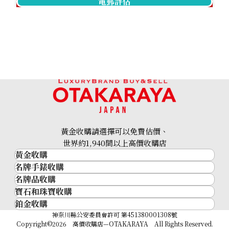
電郵評估
黃金收購請選擇可以免費估價、
世界約1,940間以上高價收購店
黃金收購
名牌手錶收購
黃金･金條
名牌品收購
名牌手錶收購
金條
寶石和珠寶收購
名牌品收購
勞力士 (Rolex)
金幣及銀幣
鉑金收購
寶石和珠寶
HERMES
Patek Philippe
過去十年黃金價格
鉑金
神奈川縣公安委員會許可 第451380001308號
鑽石
LOUIS VUITTON
Audemars Piguet
金飾
Copyright©2026 高價收購店—OTAKARAYA All Rights Reserved.