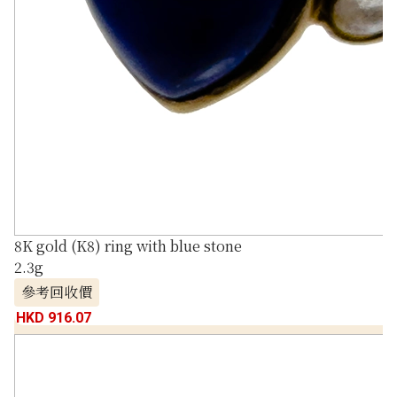
8K gold (K8) ring with blue stone
2.3g
參考回收價
HKD 916.07