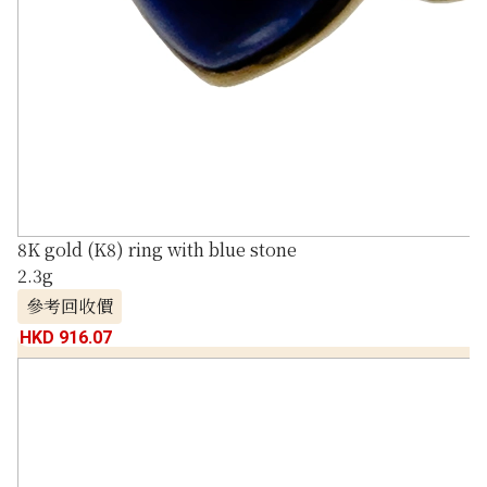
8K gold (K8) ring with blue stone
2.3g
參考回收價
HKD 916.07