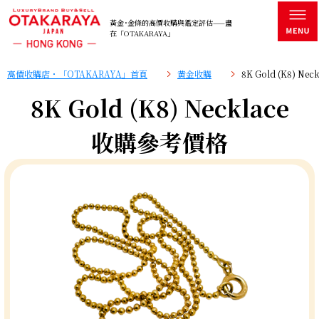
黃金･金條的高價收購與鑑定評估——盡
在「OTAKARAYA」
高價收購店・「OTAKARAYA」首頁
黄金收購
8K Gold (K8) N
8K Gold (K8) Necklace
收購參考價格