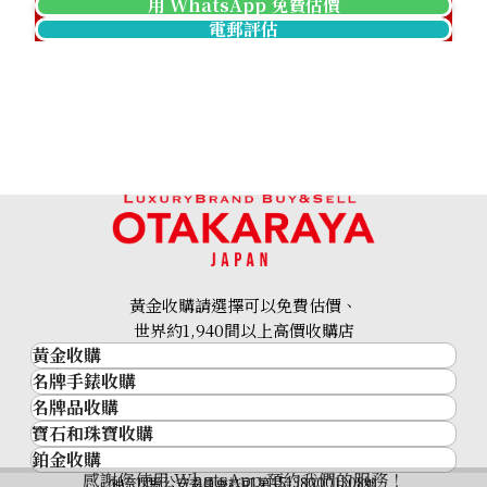
用 WhatsApp 免費估價
電郵評估
黃金收購請選擇可以免費估價、
世界約1,940間以上高價收購店
黃金收購
名牌手錶收購
黃金･金條
名牌品收購
名牌手錶收購
金條
寶石和珠寶收購
名牌品收購
勞力士 (Rolex)
金幣及銀幣
鉑金收購
寶石和珠寶
HERMES
Patek Philippe
過去十年黃金價格
感謝您使用 WhatsApp 預約我們的服務！
鉑金
神奈川縣公安委員會許可 第451380001308號