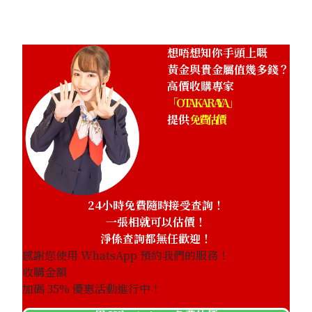
想唔想知你手頭上嘅
黃金與貴金屬值幾多錢？
高價收購專家
「OTAKARAYA」
提供
免費估價
24小時免費隨時接受查詢！
一張相就可以估價！
淨係查詢都無任歡迎！
感謝您使用 WhatsApp 預約我們的服務！
收購金額
加碼
35
% 優惠活動進行中！