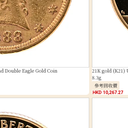
ad Double Eagle Gold Coin
21K gold (K21)
8.3g
參考回收價
HKD 10,267.27