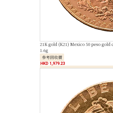
21K gold (K21) Mexico 50 peso gold 
1.6g
參考回收價
HKD 1,979.23