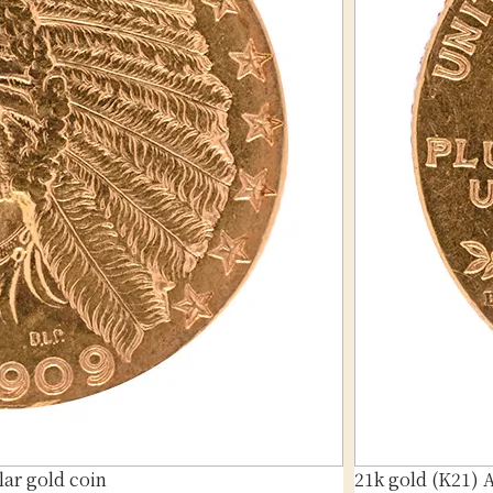
lar gold coin
21k gold (K21) 