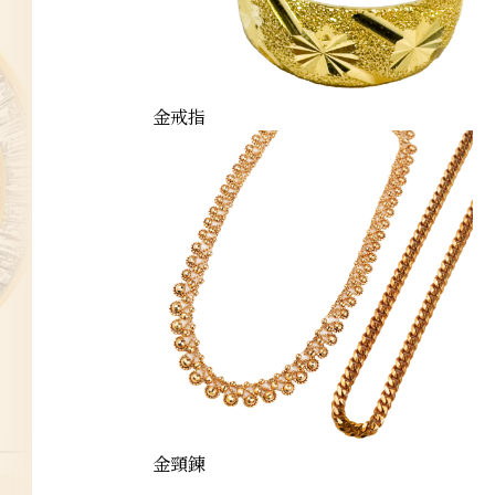
金戒指
金頸鍊