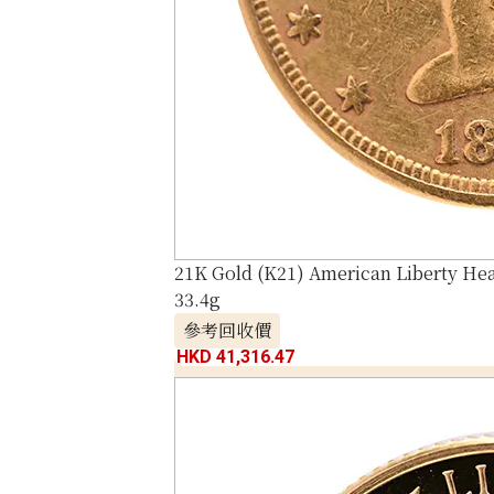
21K Gold (K21) American Liberty He
33.4g
參考回收價
HKD 41,316.47