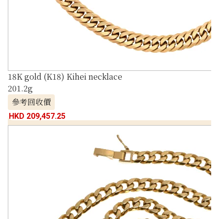
18K gold (K18) Kihei necklace
201.2g
參考回收價
HKD 209,457.25