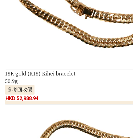
18K gold (K18) Kihei bracelet
50.9g
參考回收價
HKD 52,988.94