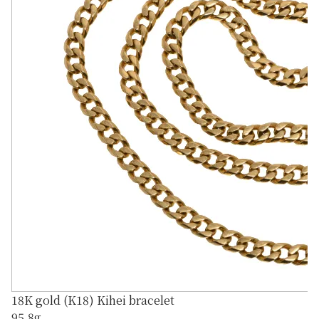
18K gold (K18) Kihei bracelet
95.8g