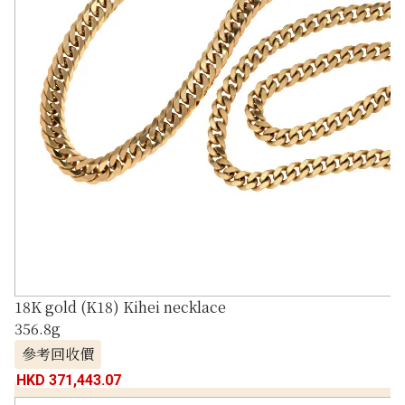
18K gold (K18) Kihei necklace
356.8g
參考回收價
HKD 371,443.07