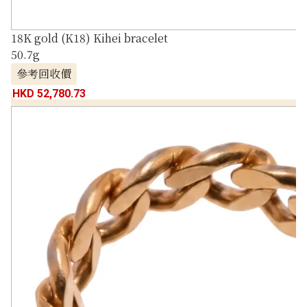
18K gold (K18) Kihei bracelet
50.7g
參考回收價
HKD 52,780.73