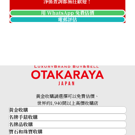
淨係查詢都無任歡迎！
用 WhatsApp 免費估價
電郵評估
黃金收購請選擇可以免費估價、
世界約1,940間以上高價收購店
黃金收購
名牌手錶收購
黃金･金條
名牌品收購
名牌手錶收購
金條
寶石和珠寶收購
名牌品收購
勞力士 (Rolex)
金幣及銀幣