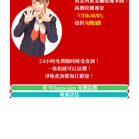
黃金與貴金屬值幾多錢？
高價收購專家
「OTAKARAYA」
提供
免費估價
24小時免費隨時接受查詢！
一張相就可以估價！
淨係查詢都無任歡迎！
用 WhatsApp 免費估價
電郵評估