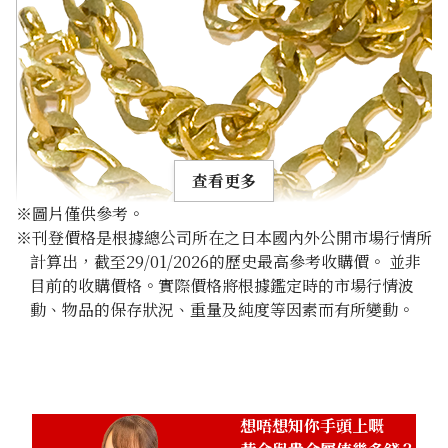
查看更多
※圖片僅供參考。
※刊登價格是根據總公司所在之日本國內外公開市場行情所
計算出，截至29/01/2026的歷史最高參考收購價。 並非
目前的收購價格。實際價格將根據鑑定時的市場行情波
動、物品的保存狀況、重量及純度等因素而有所變動。
22K Gold (K22) Thousand-legged Gold Necklace
84.4g
參考回收價
HKD 106,985.44
想唔想知你手頭上嘅