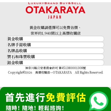
黃金收購請選擇可以免費估價、
22K gold (K22) necklace
世界約1,940間以上高價收購店
黃金收購
11.6g
名牌手錶收購
黃金･金條
參考回收價
名牌品收購
名牌手錶收購
金條
HKD 14,704.16
寶石和珠寶收購
名牌品收購
勞力士 (Rolex)
金幣及銀幣
鉑金收購
寶石和珠寶
HERMES
Patek Philippe
過去十年黃金價格
鉑金
神奈川縣公安委員會許可 第451380001308號
鑽石
LOUIS VUITTON
Audemars Piguet
金飾
Copyright©2026 高價收購店—OTAKARAYA All Rights Reserved.
祖母綠
CHANEL
Vacheron Constantin
金戒指
藍寶石
卡地亞（Cartier）
A. Lange & Söhne
金頸鍊
紅寶石
CELINE
Breguet
FENDI
Christian Dior
GUCCI