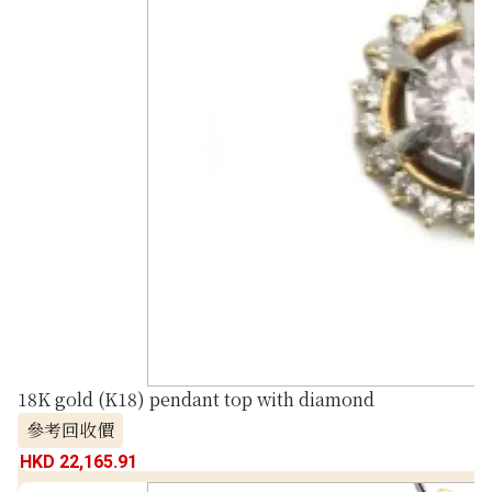
18K gold (K18) pendant top with diamond
參考回收價
HKD 22,165.91