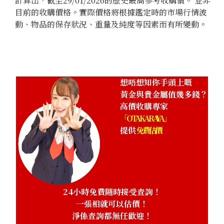
計算出，截至29/01/2026的歷史最高參考收購價。 並非
目前的收購價格。實際價格將根據鑑定時的市場行情波
動、物品的保存狀況、重量及純度等因素而有所變動。
想唔想知你手頭上嘅
黃金與貴金屬值幾多錢？
高價收購專家
「OTAKARAYA」
提供
免費估價
24小時免費隨時接受查詢！
一張相就可以估價！
淨係查詢都無任歡迎！