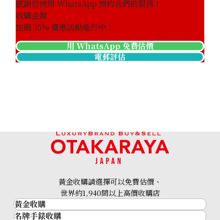
感謝您使用 WhatsApp 預約我們的服務！
收購金額
加碼
35
% 優惠活動進行中！
用 WhatsApp 免費估價
電郵評估
黃金收購請選擇可以免費估價、
世界約1,940間以上高價收購店
黃金收購
名牌手錶收購
黃金･金條