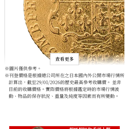
查看更多
※圖片僅供參考。
※刊登價格是根據總公司所在之日本國內外公開市場行情所
計算出，截至29/01/2026的歷史最高參考收購價。 並非
目前的收購價格。實際價格將根據鑑定時的市場行情波
動、物品的保存狀況、重量及純度等因素而有所變動。
22K Gold (K22) George III Guinea Gold Coin
1.6g
參考回收價
HKD 2,028.16