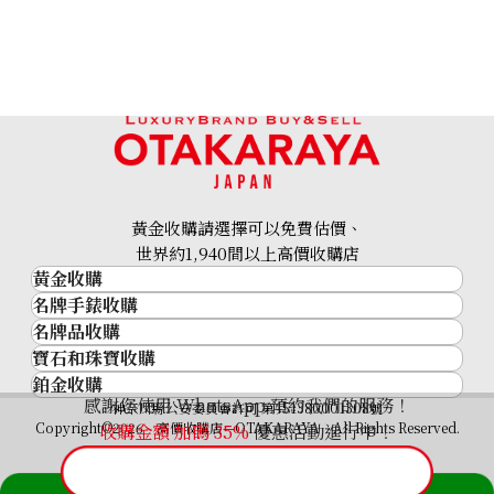
22K gold (K22) Canada Calgary Olympic gold coin
1.6g
黃金收購請選擇可以免費估價、
參考回收價
世界約1,940間以上高價收購店
HKD 2,028.16
黃金收購
名牌手錶收購
黃金･金條
名牌品收購
名牌手錶收購
金條
寶石和珠寶收購
名牌品收購
勞力士 (Rolex)
金幣及銀幣
鉑金收購
寶石和珠寶
HERMES
Patek Philippe
過去十年黃金價格
感謝您使用 WhatsApp 預約我們的服務！
鉑金
神奈川縣公安委員會許可 第451380001308號
鑽石
LOUIS VUITTON
Audemars Piguet
金飾
Copyright©2026 高價收購店—OTAKARAYA All Rights Reserved.
收購金額 加碼
35%
優惠活動進行中！
祖母綠
CHANEL
Vacheron Constantin
金戒指
藍寶石
卡地亞（Cartier）
A. Lange & Söhne
金頸鍊