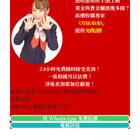
想唔想知你手頭上嘅
黃金與貴金屬值幾多錢？
高價收購專家
「OTAKARAYA」
提供
免費估價
24小時免費隨時接受查詢！
一張相就可以估價！
淨係查詢都無任歡迎！
感謝您使用 WhatsApp 預約我們的服務！
收購金額
加碼
35
% 優惠活動進行中！
用 WhatsApp 免費估價
電郵評估