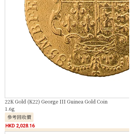
22K Gold (K22) George III Guinea Gold Coin
1.6g
參考回收價
HKD 2,028.16