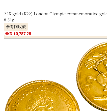
22K gold (K22) London Olympic commemorative gold co
8.51g
參考回收價
HKD 10,787.28