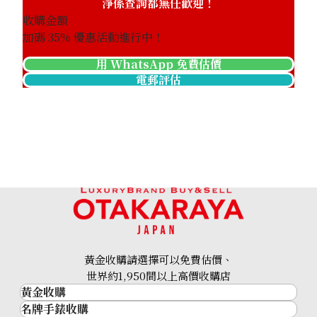
淨係查詢都無任歡迎！
收購金額
加碼
35
% 優惠活動進行中！
用 WhatsApp 免費估價
電郵評估
黃金收購請選擇可以免費估價、
世界約1,950間以上高價收購店
黃金收購
名牌手錶收購
黃金･金條