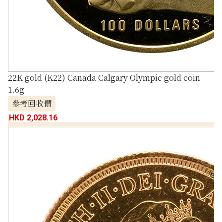
22K gold (K22) Canada Calgary Olympic gold coin
1.6g
參考回收價
HKD 2,028.16