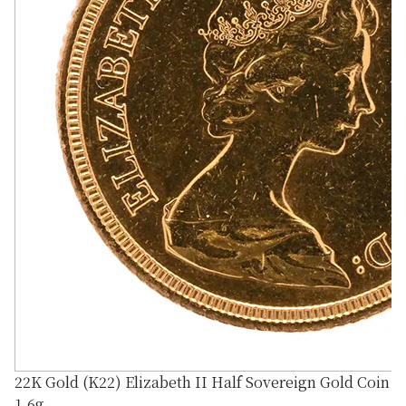
22K Gold (K22) Elizabeth II Half Sovereign Gold Coin
1.6g