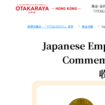
黃金･金
「OTAK
高價收購店・「OTAKARAYA」首頁
黄金收購
Ja
Japanese Em
Commemo