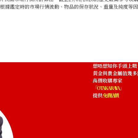
將根據鑑定時的市場行情波動、物品的保存狀況、重量及純度等
memorative Gold Coin of Their
24K Gold (K24) 
Emperor
14.2g
參考回收價
HKD 19,736.72
想唔想知你手頭上嘅
黃金與貴金屬值幾多
高價收購專家
「OTAKARAYA」
提供
免費估價