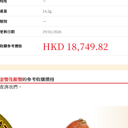
純度
ー
重量
14.2g
類別
ー
更新日期
29/01/2026
HKD 18,749.82
收購參考價格
金幣及銀幣
的參考收購價格
查詢我們。