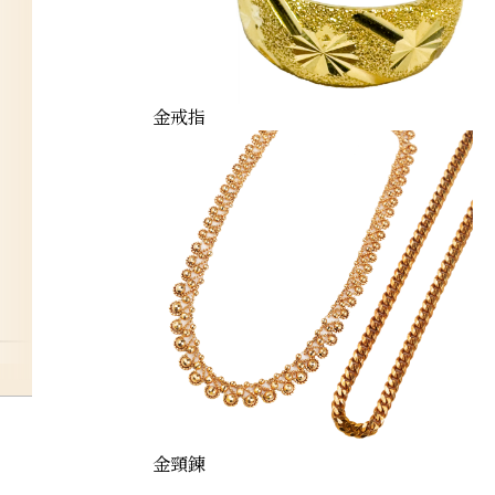
金戒指
金頸鍊