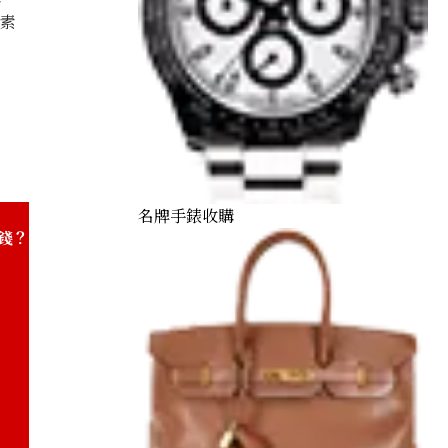
因素
Commemorative Gold Coin to Celebrate His Majesty the
名牌手錶收購
錢？