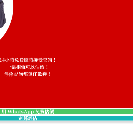
24小時免費隨時接受查詢！
一張相就可以估價！
淨係查詢都無任歡迎！
！
ng Emperor Showa and Empress’s Visit
24K Gold (K24)
用 WhatsApp 免費估價
電郵評估
29.3g
參考回收價