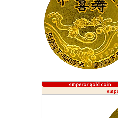
emperor gold coin
empe