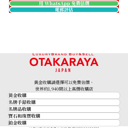
用 WhatsApp 免費估價
電郵評估
Platinum (Pt1000) Maple Leaf Coin 1/2 oz 2nd Coin 1/4 
46.8g
參考回收價
HKD 32,506.81
黃金收購請選擇可以免費估價、
世界約1,940間以上高價收購店
黃金收購
名牌手錶收購
黃金･金條
名牌品收購
名牌手錶收購
金條
寶石和珠寶收購
名牌品收購
勞力士 (Rolex)
金幣及銀幣
鉑金收購
寶石和珠寶
HERMES
Patek Philippe
過去十年黃金價格
Platinum (Pt1000) Maple Leaf Coins, 1/4 oz, Set of 6