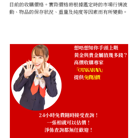
目前的收購價格。實際價格將根據鑑定時的市場行情波
動、物品的保存狀況、重量及純度等因素而有所變動。
Gold Platinum (K24/Sv1000) Meiji 100th Anniversary St
Pure Silver Medal Set
100g
參考回收價
HKD 90,138.31
想唔想知你手頭上嘅
黃金與貴金屬值幾多錢？
高價收購專家
「OTAKARAYA」
提供
免費估價
24小時免費隨時接受查詢！
一張相就可以估價！
淨係查詢都無任歡迎！