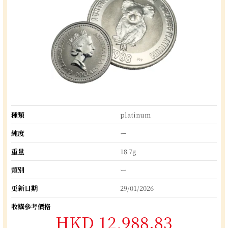
種類
platinum
純度
ー
重量
18.7g
類別
ー
更新日期
29/01/2026
收購參考價格
HKD 12,988.83