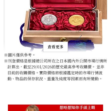
查看更多
※圖片僅供參考。
※刊登價格是根據總公司所在之日本國內外公開市場行情所
計算出，截至29/01/2026的歷史最高參考收購價。 並非
目前的收購價格。實際價格將根據鑑定時的市場行情波
動、物品的保存狀況、重量及純度等因素而有所變動。
Gold Platinum (K24/Sv1000) Meiji 100th Anniversary St
Pure Silver Medal Set
100g
參考回收價
HKD 90,138.31
想唔想知你手頭上嘅