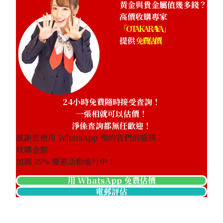
黃金與貴金屬值幾多錢？
高價收購專家
「OTAKARAYA」
提供
免費估價
24小時免費隨時接受查詢！
一張相就可以估價！
淨係查詢都無任歡迎！
感謝您使用 WhatsApp 預約我們的服務！
收購金額
Platinum (Pt1000) Maple Leaf Coin 1/2 oz 2nd Coin 1/4 
加碼
35
% 優惠活動進行中！
46.8g
用 WhatsApp 免費估價
參考回收價
電郵評估
HKD 32,506.81