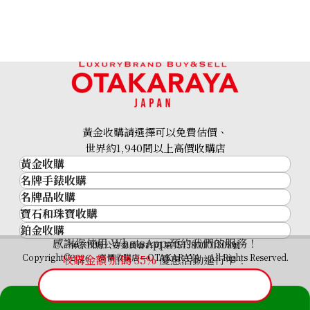
黃金收購請選擇可以免費估價、
世界約1,940間以上高價收購店
黃金收購
名牌手錶收購
黃金･金條
Platinum (Pt1000) Maple Leaf Coins, 1/4 oz, Set of 6
名牌品收購
名牌手錶收購
金條
46.7g
寶石和珠寶收購
名牌品收購
勞力士 (Rolex)
金幣及銀幣
參考回收價
鉑金收購
寶石和珠寶
HERMES
Patek Philippe
過去十年黃金價格
感謝您使用 WhatsApp 預約我們的服務！
鉑金
神奈川縣公安委員會許可 第451380001308號
鑽石
LOUIS VUITTON
HKD 32,437.35
Audemars Piguet
金飾
Copyright©2026 高價收購店—OTAKARAYA All Rights Reserved.
收購金額 加碼
35%
優惠活動進行中！
祖母綠
CHANEL
Vacheron Constantin
金戒指
藍寶石
卡地亞（Cartier）
A. Lange & Söhne
金頸鍊
紅寶石
CELINE
Breguet