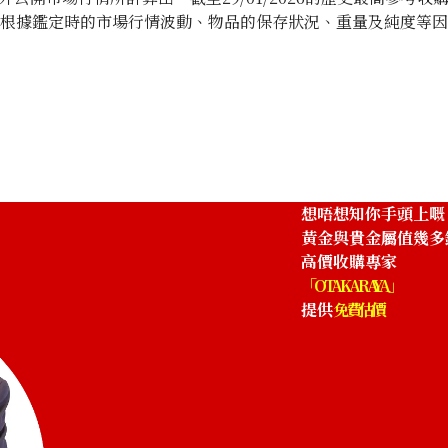
將根據鑑定時的市場行情波動、物品的保存狀況、重量及純度等
th Anniversary Statue Tile Pure Gold
Gold platinum (
12g
參考回收價
HKD 10,343.4
想唔想知你手頭上嘅
黃金與貴金屬值幾多
高價收購專家
「OTAKARAYA」
提供
免費估價