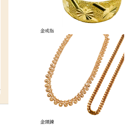
金戒指
金頸鍊