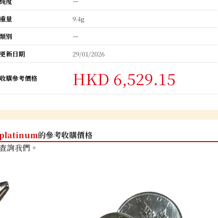
純度
ー
重量
9.4g
類別
ー
更新日期
29/01/2026
HKD 6,529.15
收購參考價格
platinum
的參考收購價格
查詢我們。