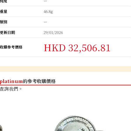
純度
ー
重量
46.8g
類別
ー
更新日期
29/01/2026
HKD 32,506.81
收購參考價格
platinum
的參考收購價格
查詢我們。