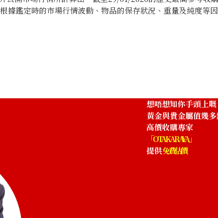
將根據鑑定時的市場行情波動、物品的保存狀況、重量及純度等
th Anniversary Statue Tile Pure Gold
Gold platinum (
12g
參考回收價
HKD 10,343.4
想唔想知你手頭上嘅
黃金與貴金屬值幾多
高價收購專家
「OTAKARAYA」
提供
免費估價