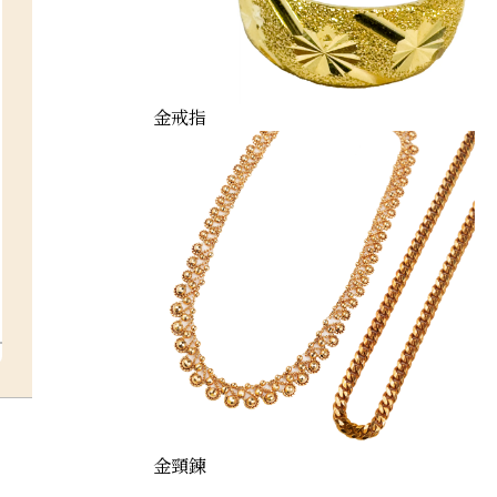
金戒指
金頸鍊