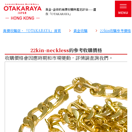
黃金･金條的高價收購與鑑定評估——盡
在「OTAKARAYA」
高價收購店・「OTAKARAYA」首頁
黃金收購
22kin收購參考價格
22kin-neckless
的參考收購價格
收購價格會因應時期和市場變動，詳情請查詢我們。