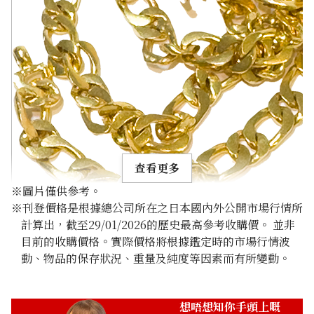
查看更多
※圖片僅供參考。
※刊登價格是根據總公司所在之日本國內外公開市場行情所
計算出，截至29/01/2026的歷史最高參考收購價。 並非
目前的收購價格。實際價格將根據鑑定時的市場行情波
動、物品的保存狀況、重量及純度等因素而有所變動。
22K Gold (K22) Thousand-legged Gold Necklace
84.4g
參考回收價
想唔想知你手頭上嘅