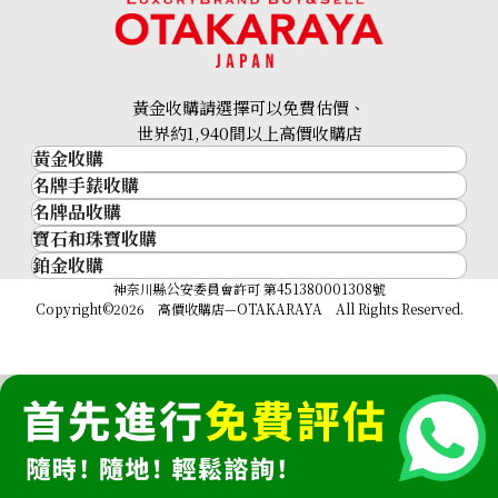
黃金收購請選擇可以免費估價、
世界約1,940間以上高價收購店
黃金收購
名牌手錶收購
黃金･金條
名牌品收購
名牌手錶收購
22K gold (K22) necklace
金條
寶石和珠寶收購
名牌品收購
11.6g
勞力士 (Rolex)
金幣及銀幣
鉑金收購
寶石和珠寶
HERMES
Patek Philippe
參考回收價
過去十年黃金價格
鉑金
神奈川縣公安委員會許可 第451380001308號
鑽石
LOUIS VUITTON
Audemars Piguet
金飾
HKD 14,704.16
Copyright©2026 高價收購店—OTAKARAYA All Rights Reserved.
祖母綠
CHANEL
Vacheron Constantin
金戒指
藍寶石
卡地亞（Cartier）
A. Lange & Söhne
金頸鍊
紅寶石
CELINE
Breguet
FENDI
Christian Dior
GUCCI