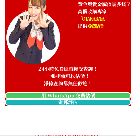
HKD 106,985.44
黃金與貴金屬值幾多錢？
高價收購專家
「OTAKARAYA」
提供
免費估價
24小時免費隨時接受查詢！
一張相就可以估價！
淨係查詢都無任歡迎！
用 WhatsApp 免費估價
電郵評估