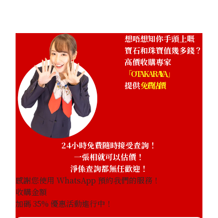
想唔想知你手頭上嘅
寶石和珠寶值幾多錢？
高價收購專家
「OTAKARAYA」
提供
免費估價
24小時免費隨時接受查詢！
一張相就可以估價！
淨係查詢都無任歡迎！
感謝您使用 WhatsApp 預約我們的服務！
收購金額
加碼
35
% 優惠活動進行中！