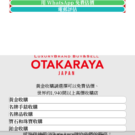
用 WhatsApp 免費估價
電郵評估
黃金收購請選擇可以免費估價、
世界約1,940間以上高價收購店
黃金收購
名牌手錶收購
黃金･金條
名牌品收購
名牌手錶收購
金條
寶石和珠寶收購
名牌品收購
勞力士 (Rolex)
金幣及銀幣
鉑金收購
寶石和珠寶
HERMES
Patek Philippe
過去十年黃金價格
感謝您使用 WhatsApp 預約我們的服務！
神奈川縣公安委員會許可 第451380001308號