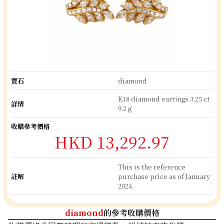
寶石
diamond
K18 diamond earrings 3.25 ct
詳情
9.2 g
收購參考價格
HKD 13,292.97
This is the reference
註解
purchase price as of January
2024.
diamond
的參考收購價格