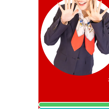
Pt･Pm900 Star Sapphire Diamond Rin