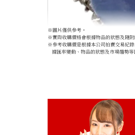
※圖片僅供參考。
※實際收購價格會根據物品的狀態及隨附
※參考收購價是根據本公司拍賣交易紀錄
據匯率變動、物品的狀態及市場趨勢等
Pt･Pm900 Star Sapphire Diamond Rin
參考回收價
HKD 21,806.45