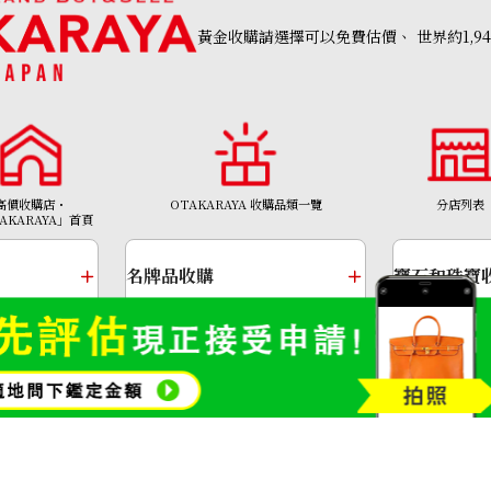
黃金收購請選擇可以免費估價、
世界約1,9
高價收購店・
OTAKARAYA 收購品類一覽
分店列表
AKARAYA」首頁
g 8.6ct
Pt･Pm900 Star 
名牌品收購
寶石和珠寶
參考回收價
HKD 12,595.96
金幣及銀幣
金頸鍊
Copyright©2026 高價