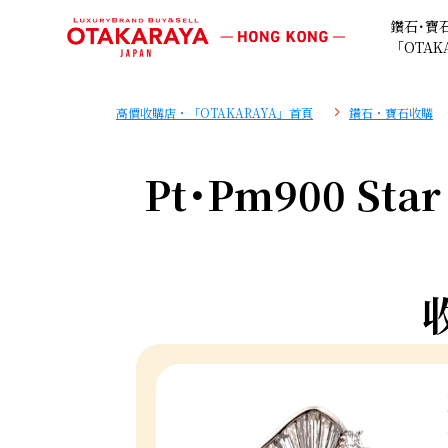
鑽石･寶
「OTAK
高價收購店・「OTAKARAYA」首頁
鑽石・寶石收購
Pt･Pm900 Star