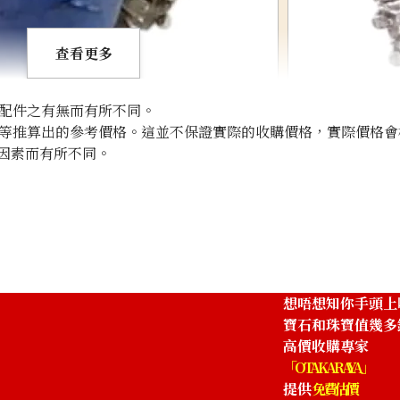
查看更多
配件之有無而有所不同。
等推算出的參考價格。這並不保證實際的收購價格，實際價格會
因素而有所不同。
g 10.97ct
Pt･Pm900 Star 
參考回收價
HKD 2,006.39
想唔想知你手頭上
寶石和珠寶值幾多
高價收購專家
「OTAKARAYA」
提供
免費估價