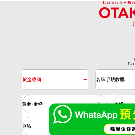
「OT
Pt･Pm900 Star Sapphire Diamond Rin
參考回收價
黃金收購
名牌手錶收購
HKD 13,989.98
黃金･金條
金條
金飾
金戒指