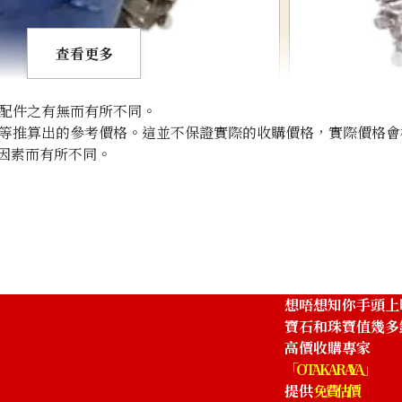
查看更多
配件之有無而有所不同。
等推算出的參考價格。這並不保證實際的收購價格，實際價格會
因素而有所不同。
g 10.97ct
Pt･Pm900 Star 
參考回收價
HKD 2,006.39
想唔想知你手頭上
寶石和珠寶值幾多
高價收購專家
「OTAKARAYA」
提供
免費估價