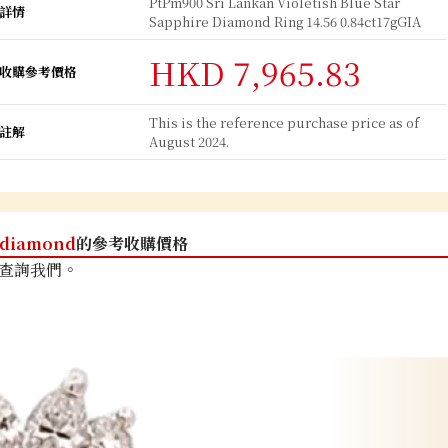
PtPm900 Sri Lankan Violetish Blue Star
詳情
Sapphire Diamond Ring 14.56 0.84ct17gGIA
HKD 7,965.83
收購參考價格
This is the reference purchase price as of
註解
August 2024.
diamond
的參考收購價格
查詢我們。