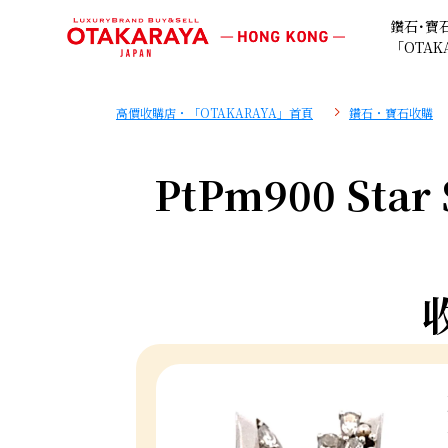
鑽石･寶
「OTAK
高價收購店・「OTAKARAYA」首頁
鑽石・寶石收購
PtPm900 Star