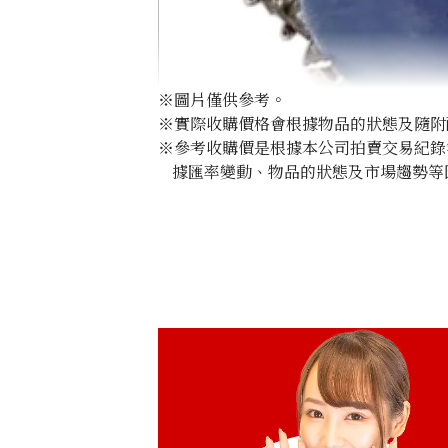
※圖片僅供參考。
※實際收購價格會根據物品的狀態及隨附
※參考收購價是根據本公司拍賣交易紀錄
據匯率變動、物品的狀態及市場趨勢等
Pt･Pm900 Star Sapphire Diamond Rin
參考回收價
HKD 21,806.45