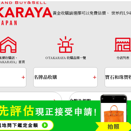
黃金收購請選擇可以免費估價、
世界約1,9
高價收購店・
OTAKARAYA 收購品類一覽
分店列表
AKARAYA」首頁
g 8.6ct
Pt･Pm900 Star 
參考回收價
名牌品收購
寶石和珠寶
HKD 12,595.96
金幣及銀幣
金頸鍊