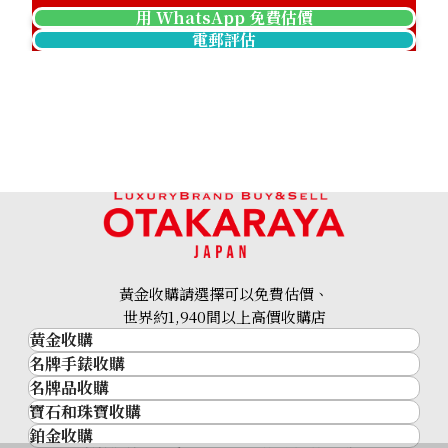
用 WhatsApp 免費估價
電郵評估
Pt･Pm900 Star Sapphire Diamond Ring 12.05ct
參考回收價
HKD 17,475.03
黃金收購請選擇可以免費估價、
世界約1,940間以上高價收購店
黃金收購
名牌手錶收購
黃金･金條
名牌品收購
名牌手錶收購
金條
寶石和珠寶收購
名牌品收購
勞力士 (Rolex)
金幣及銀幣
鉑金收購
寶石和珠寶
HERMES
Patek Philippe
過去十年黃金價格