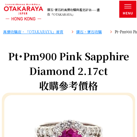
鑽石･寶石的高價收購與鑑定評估——盡
在「OTAKARAYA」
高價收購店・「OTAKARAYA」首頁
鑽石・寶石收購
Pt･Pm900 P
Pt･Pm900 Pink Sapphire
Diamond 2.17ct
收購參考價格