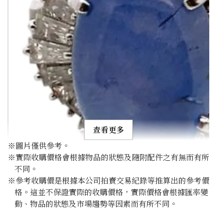
查看更多
※圖片僅供參考。
※實際收購價格會根據物品的狀態及隨附配件之有無而有所
不同。
※參考收購價是根據本公司拍賣交易紀錄等推算出的參考價
格。這並不保證實際的收購價格，實際價格會根據匯率變
Pt･Pm900 Star Sapphire Diamond Ring 10.97ct
動、物品的狀態及市場趨勢等因素而有所不同。
參考回收價