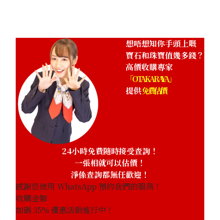
HKD 21,806.45
想唔想知你手頭上嘅
寶石和珠寶值幾多錢？
高價收購專家
「OTAKARAYA」
提供
免費估價
24小時免費隨時接受查詢！
一張相就可以估價！
淨係查詢都無任歡迎！
感謝您使用 WhatsApp 預約我們的服務！
收購金額
加碼
35
% 優惠活動進行中！