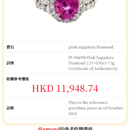
寶石
pink sapphire/diamond
Pt･Pm900 Pink Sapphire
詳情
Diamond 2.17･0.83ct 7.5g
Certificate of Authenticity
收購參考價格
HKD 11,948.74
This is the reference
註解
purchase price as of October
2024.
diamond
的參考收購價格