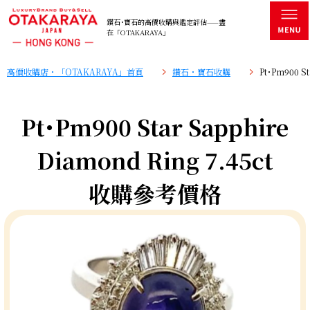
鑽石･寶石的高價收購與鑑定評估——盡
在「OTAKARAYA」
高價收購店・「OTAKARAYA」首頁
鑽石・寶石收購
Pt･Pm900 S
Pt･Pm900 Star Sapphire
Diamond Ring 7.45ct
收購參考價格