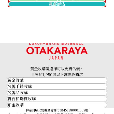
電郵評估
Pt･Pm900 Star Sapphire Diamond Ring 12.05ct
參考回收價
HKD 17,475.03
黃金收購請選擇可以免費估價、
世界約1,950間以上高價收購店
黃金收購
名牌手錶收購
黃金･金條
名牌品收購
名牌手錶收購
金條
寶石和珠寶收購
名牌品收購
勞力士 (Rolex)
金幣及銀幣
鉑金收購
寶石和珠寶
HERMES
Patek Philippe
過去十年黃金價格
鉑金
神奈川縣公安委員會許可 第451380001308號
鑽石
LOUIS VUITTON
Audemars Piguet
金飾