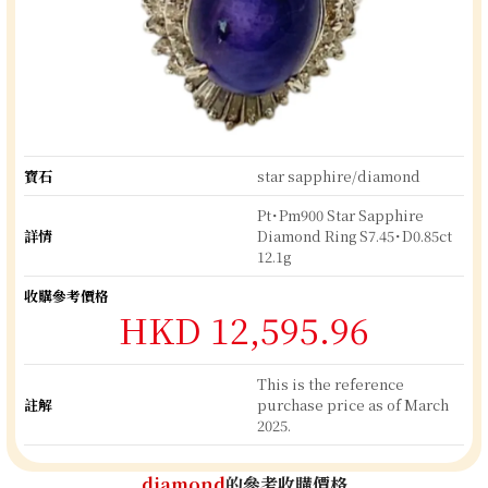
寶石
star sapphire/diamond
Pt･Pm900 Star Sapphire
詳情
Diamond Ring S7.45･D0.85ct
12.1g
收購參考價格
HKD 12,595.96
This is the reference
註解
purchase price as of March
2025.
diamond
的參考收購價格