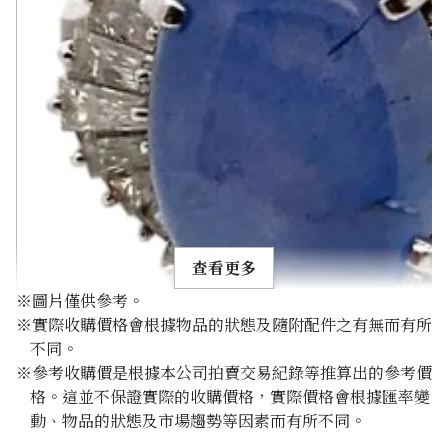
查看更多
※圖片僅供參考。
※實際收購價格會根據物品的狀態及隨附配件之有無而有所
不同。
※參考收購價是根據本公司拍賣交易紀錄等推算出的參考價
格。這並不保證實際的收購價格，實際價格會根據匯率變
Pt･Pm900 Star Sapphire Diamond Ring 10.97ct
動、物品的狀態及市場趨勢等因素而有所不同。
參考回收價