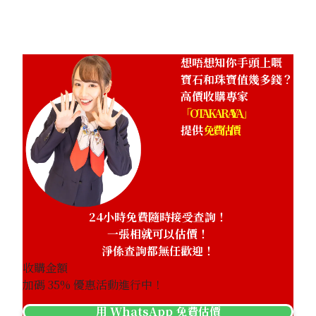
HKD 21,806.45
想唔想知你手頭上嘅
寶石和珠寶值幾多錢？
高價收購專家
「OTAKARAYA」
提供
免費估價
24小時免費隨時接受查詢！
一張相就可以估價！
淨係查詢都無任歡迎！
收購金額
加碼
35
% 優惠活動進行中！
用 WhatsApp 免費估價