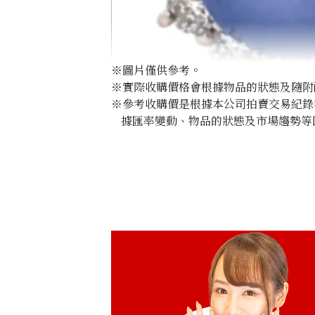
※圖片僅供參考。
※實際收購價格會根據物品的狀態及隨附
※參考收購價是根據本公司拍賣交易紀錄
據匯率變動、物品的狀態及市場趨勢等
Pt･Pm850 Star Sapphire Diamond 5.6
參考回收價
HKD 9,658.56