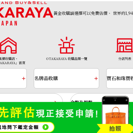
黃金收購請選擇可以免費估價、
世界約1,9
高價收購店・
OTAKARAYA 收購品類一覽
分店列表
AKARAYA」首頁
名牌品收購
寶石和珠寶
金幣及銀幣
金頸鍊