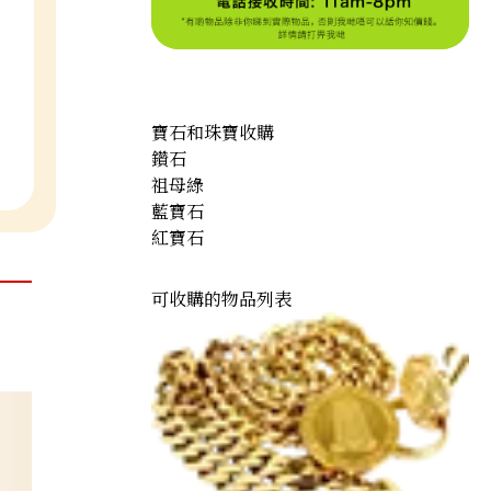
寶石和珠寶收購
鑽石
祖母綠
藍寶石
紅寶石
可收購的物品列表