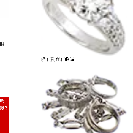
根
鑽石及寶石收購
d earrings 1.32ct
嘅
錢？