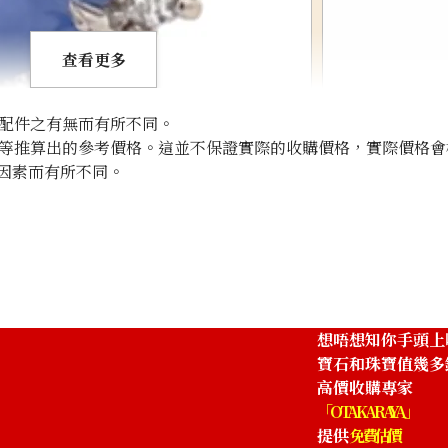
查看更多
配件之有無而有所不同。
等推算出的參考價格。這並不保證實際的收購價格，實際價格會
因素而有所不同。
7ct
Pt850/Pt diamon
參考回收價
HKD 13,193.40
想唔想知你手頭上
寶石和珠寶值幾多
高價收購專家
「OTAKARAYA」
提供
免費估價