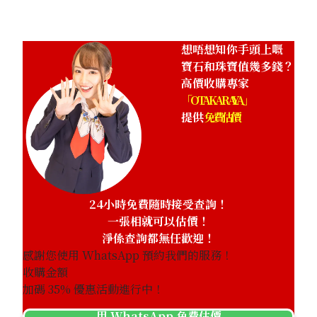
想唔想知你手頭上嘅
寶石和珠寶值幾多錢？
高價收購專家
「OTAKARAYA」
提供
免費估價
24小時免費隨時接受查詢！
一張相就可以估價！
淨係查詢都無任歡迎！
感謝您使用 WhatsApp 預約我們的服務！
收購金額
加碼
35
% 優惠活動進行中！
用 WhatsApp 免費估價