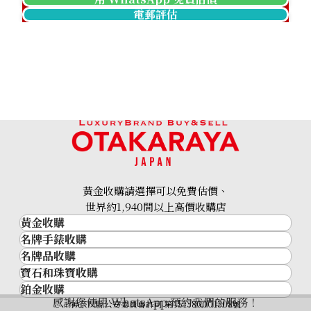
電郵評估
Pt900 brown diamond ring 1.27ct
參考回收價
HKD 7,368.39
黃金收購請選擇可以免費估價、
世界約1,940間以上高價收購店
黃金收購
名牌手錶收購
黃金･金條
名牌品收購
名牌手錶收購
金條
寶石和珠寶收購
名牌品收購
勞力士 (Rolex)
金幣及銀幣
鉑金收購
寶石和珠寶
HERMES
Patek Philippe
過去十年黃金價格
感謝您使用 WhatsApp 預約我們的服務！
鉑金
神奈川縣公安委員會許可 第451380001308號
鑽石
LOUIS VUITTON
Audemars Piguet