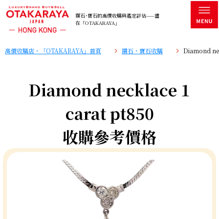
鑽石･寶石的高價收購與鑑定評估——盡
在「OTAKARAYA」
高價收購店・「OTAKARAYA」首頁
鑽石・寶石收購
Diamond n
Diamond necklace 1
carat pt850
收購參考價格