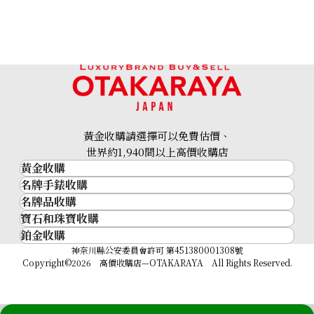
黃金收購請選擇可以免費估價、
世界約1,940間以上高價收購店
黃金收購
名牌手錶收購
黃金･金條
名牌品收購
名牌手錶收購
金條
寶石和珠寶收購
名牌品收購
勞力士 (Rolex)
金幣及銀幣
鉑金收購
寶石和珠寶
HERMES
Patek Philippe
過去十年黃金價格
鉑金
神奈川縣公安委員會許可 第451380001308號
鑽石
LOUIS VUITTON
Audemars Piguet
金飾
Copyright©2026 高價收購店—OTAKARAYA All Rights Reserved.
祖母綠
CHANEL
Vacheron Constantin
金戒指
藍寶石
卡地亞（Cartier）
A. Lange & Söhne
金頸鍊
紅寶石
CELINE
Breguet