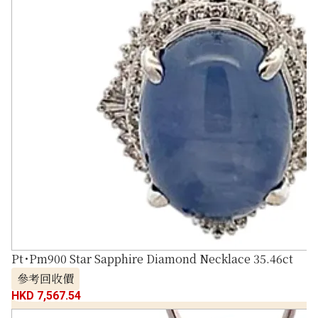
Pt･Pm900 Star Sapphire Diamond Necklace 35.46ct
參考回收價
HKD 7,567.54