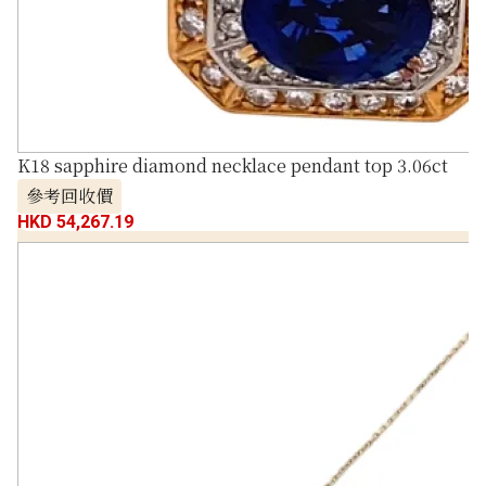
K18 sapphire diamond necklace pendant top 3.06ct
參考回收價
HKD 54,267.19