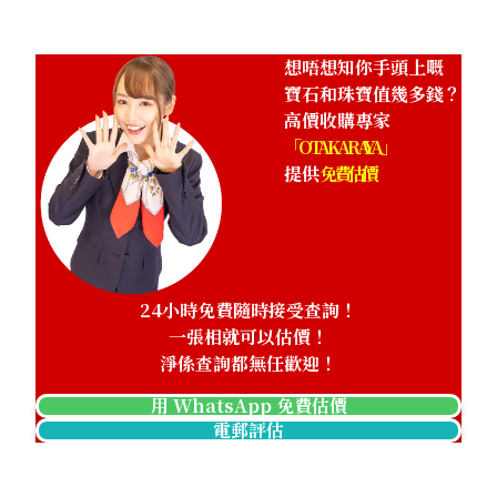
想唔想知你手頭上嘅
寶石和珠寶值幾多錢？
高價收購專家
「OTAKARAYA」
提供
免費估價
24小時免費隨時接受查詢！
一張相就可以估價！
淨係查詢都無任歡迎！
用 WhatsApp 免費估價
電郵評估