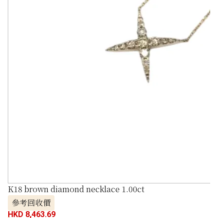
K18 brown diamond necklace 1.00ct
參考回收價
HKD 8,463.69