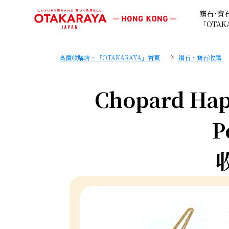
鑽石･寶
「OTAK
高價收購店・「OTAKARAYA」首頁
鑽石・寶石收購
Chopard Hap
P