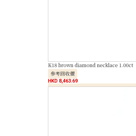
K18 brown diamond necklace 1.00ct
參考回收價
HKD 8,463.69