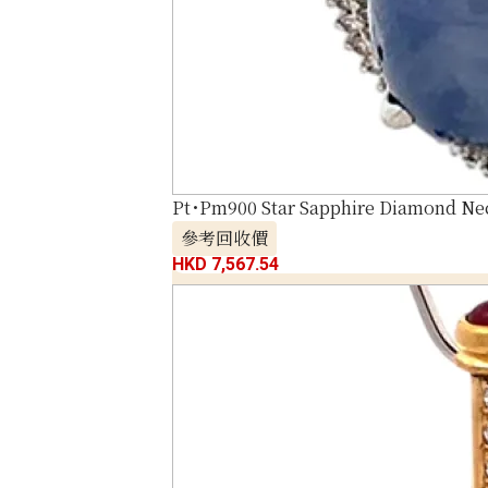
Pt･Pm900 Star Sapphire Diamond Nec
參考回收價
HKD 7,567.54