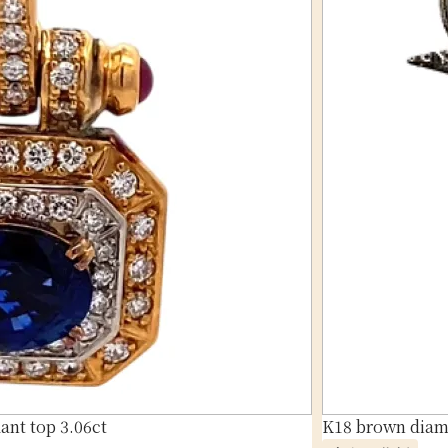
nt top 3.06ct
K18 brown diam