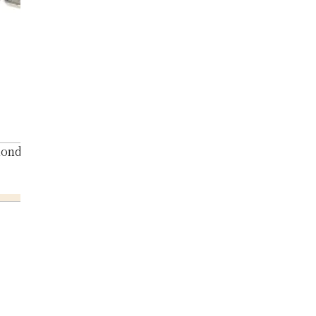
ond necklace 0.80ct