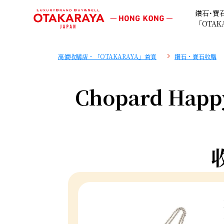
鑽石･寶
「OTAK
高價收購店・「OTAKARAYA」首頁
鑽石・寶石收購
Chopard Happ