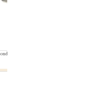
ond necklace 0.80ct