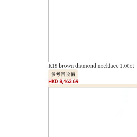
K18 brown diamond necklace 1.00ct
參考回收價
HKD 8,463.69