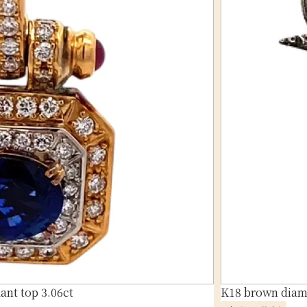
nt top 3.06ct
K18 brown diam