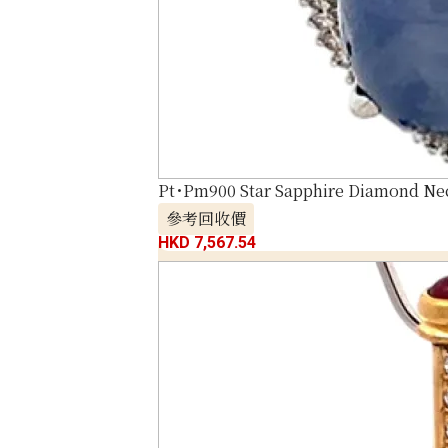
Pt･Pm900 Star Sapphire Diamond Nec
參考回收價
HKD 7,567.54