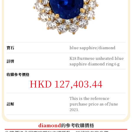
寶石
blue sapphire/diamond
K18 Burmese unheated blue
詳情
sapphire diamond ring 6 g
收購參考價格
HKD 127,403.44
This is the reference
註解
purchase price as of June
2023.
diamond
的參考收購價格