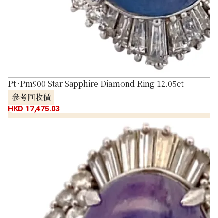
Pt･Pm900 Star Sapphire Diamond Ring 12.05ct
參考回收價
HKD 17,475.03