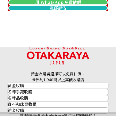
用 WhatsApp 免費估價
電郵評估
黃金收購請選擇可以免費估價、
世界約1,940間以上高價收購店
黃金收購
名牌手錶收購
黃金･金條
名牌品收購
名牌手錶收購
金條
寶石和珠寶收購
名牌品收購
勞力士 (Rolex)
金幣及銀幣
鉑金收購
寶石和珠寶
HERMES
Patek Philippe
過去十年黃金價格
感謝您使用 WhatsApp 預約我們的服務！
神奈川縣公安委員會許可 第451380001308號