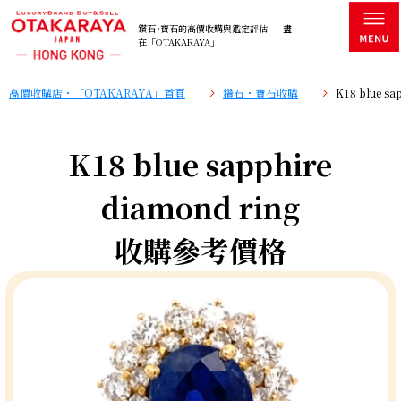
鑽石･寶石的高價收購與鑑定評估——盡
在「OTAKARAYA」
高價收購店・「OTAKARAYA」首頁
鑽石・寶石收購
K18 blue s
K18 blue sapphire
diamond ring
收購參考價格