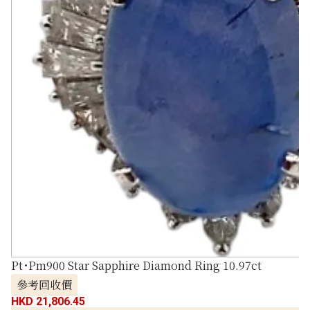
Pt･Pm900 Star Sapphire Diamond Ring 10.97ct
參考回收價
HKD 21,806.45