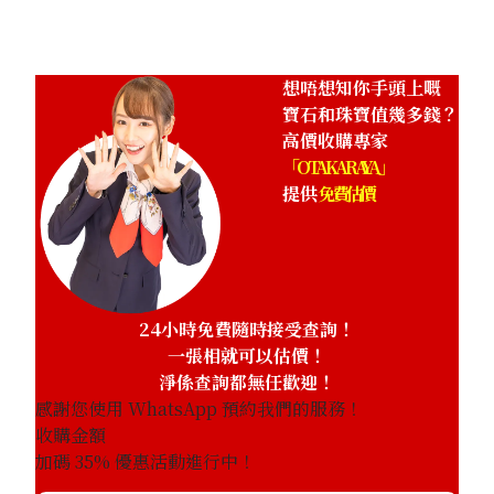
想唔想知你手頭上嘅
寶石和珠寶值幾多錢？
高價收購專家
「OTAKARAYA」
提供
免費估價
24小時免費隨時接受查詢！
一張相就可以估價！
淨係查詢都無任歡迎！
感謝您使用 WhatsApp 預約我們的服務！
收購金額
加碼
35
% 優惠活動進行中！