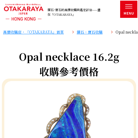
鑽石･寶石的高價收購與鑑定評估——盡
在「OTAKARAYA」
高價收購店・「OTAKARAYA」首頁
鑽石・寶石收購
Opal neck
Opal necklace 16.2g
收購參考價格