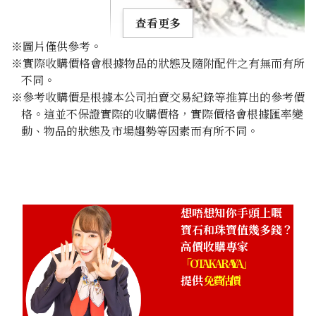
查看更多
※圖片僅供參考。
※實際收購價格會根據物品的狀態及隨附配件之有無而有所
不同。
※參考收購價是根據本公司拍賣交易紀錄等推算出的參考價
格。這並不保證實際的收購價格，實際價格會根據匯率變
Black opal brooch 20.19 ct
動、物品的狀態及市場趨勢等因素而有所不同。
參考回收價
HKD 36,144.94
想唔想知你手頭上嘅
寶石和珠寶值幾多錢？
高價收購專家
「OTAKARAYA」
提供
免費估價