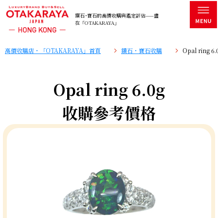
鑽石･寶石的高價收購與鑑定評估——盡
在「OTAKARAYA」
高價收購店・「OTAKARAYA」首頁
鑽石・寶石收購
Opal ring
Opal ring 6.0g
收購參考價格