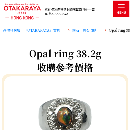
鑽石･寶石的高價收購與鑑定評估——盡
在「OTAKARAYA」
高價收購店・「OTAKARAYA」首頁
鑽石・寶石收購
Opal ring
Opal ring 38.2g
收購參考價格