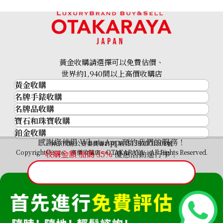
黃金收購請選擇可以免費估價、
世界約1,940間以上高價收購店
黃金收購
名牌手錶收購
黃金･金條
名牌品收購
名牌手錶收購
金條
寶石和珠寶收購
名牌品收購
勞力士 (Rolex)
金幣及銀幣
鉑金收購
寶石和珠寶
HERMES
Patek Philippe
過去十年黃金價格
感謝您使用 WhatsApp 預約我們的服務！
鉑金
神奈川縣公安委員會許可 第451380001308號
鑽石
LOUIS VUITTON
Audemars Piguet
金飾
Copyright©2026 高價收購店—OTAKARAYA All Rights Reserved.
收購金額 加碼
35%
優惠活動進行中！
祖母綠
CHANEL
Vacheron Constantin
金戒指
藍寶石
卡地亞（Cartier）
A. Lange & Söhne
金頸鍊
紅寶石
CELINE
Breguet
FENDI
Christian Dior