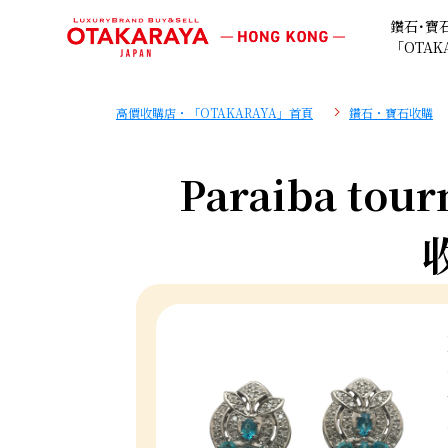
鑽石･寶
「OTAK
高價收購店・「OTAKARAYA」首頁
鑽石・寶石收購
Paraiba tour