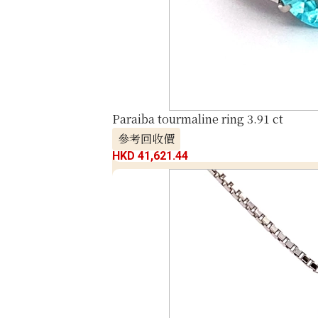
Paraiba tourmaline ring 3.91 ct
參考回收價
HKD 41,621.44