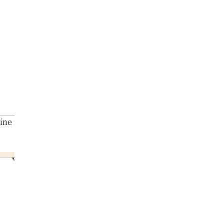
ine necklace 0.8 ct