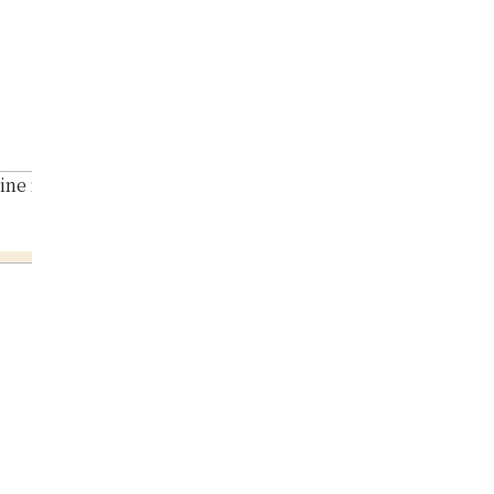
ine necklace 3.829 ct