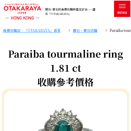
鑽石･寶石的高價收購與鑑定評估——盡
在「OTAKARAYA」
高價收購店・「OTAKARAYA」首頁
鑽石・寶石收購
Paraiba to
Paraiba tourmaline ring
1.81 ct
收購參考價格