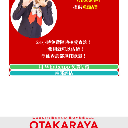
「OTAKARAYA」
提供
免費估價
24小時免費隨時接受查詢！
一張相就可以估價！
淨係查詢都無任歡迎！
用 WhatsApp 免費估價
電郵評估
Paraiba tourmaline ring 0.596 ct
參考回收價
HKD 6,870.53