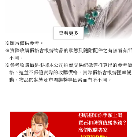
查看更多
※圖片僅供參考。
※實際收購價格會根據物品的狀態及隨附配件之有無而有所
不同。
※參考收購價是根據本公司拍賣交易紀錄等推算出的參考價
格。這並不保證實際的收購價格，實際價格會根據匯率變
Paraiba tourmaline brooch 0.51 ct
動、物品的狀態及市場趨勢等因素而有所不同。
參考回收價
HKD 9,907.50
想唔想知你手頭上嘅
寶石和珠寶值幾多錢？
高價收購專家