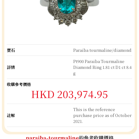
寶石
Paraiba tourmaline/diamond
Pt900 Paraiba Tourmaline
詳情
Diamond Ring 1.81 ct D1 ct 8.4
g
收購參考價格
HKD 203,974.95
This is the reference
註解
purchase price as of October
2021.
paraiba-tourmaline
的參考收購價格