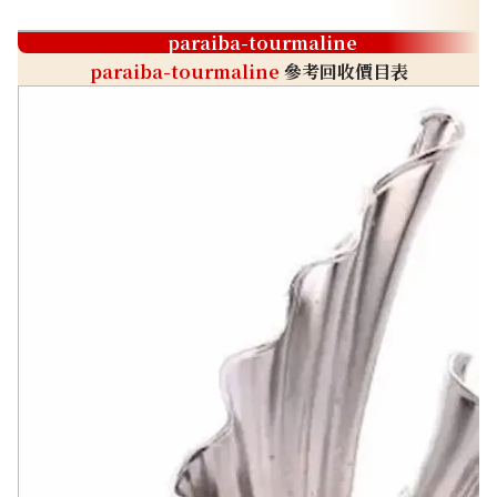
paraiba-tourmaline
paraiba-tourmaline
參考回收價目表