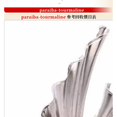
paraiba-tourmaline
paraiba-tourmaline
參考回收價目表