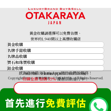
黃金收購請選擇可以免費估價、
世界約1,940間以上高價收購店
黃金收購
名牌手錶收購
黃金･金條
名牌品收購
名牌手錶收購
金條
寶石和珠寶收購
名牌品收購
勞力士 (Rolex)
金幣及銀幣
鉑金收購
寶石和珠寶
HERMES
Patek Philippe
過去十年黃金價格
感謝您使用 WhatsApp 預約我們的服務！
鉑金
神奈川縣公安委員會許可 第451380001308號
鑽石
LOUIS VUITTON
Audemars Piguet
金飾
Copyright©2026 高價收購店—OTAKARAYA All Rights Reserved.
收購金額 加碼
35%
優惠活動進行中！
祖母綠
CHANEL
Vacheron Constantin
金戒指
藍寶石
卡地亞（Cartier）
A. Lange & Söhne
金頸鍊
紅寶石
CELINE
Breguet
Paraiba tourmaline ring 6.51 ct
FENDI
參考回收價
Christian Dior
HKD 38,584.47