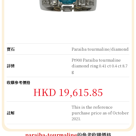
寶石
Paraiba tourmaline/diamond
Pt900 Paraiba tourmaline
詳情
diamond ring 0.41 ct 0.4 ct 8.7
g
收購參考價格
HKD 19,615.85
This is the reference
註解
purchase price as of October
2021.
paraiba-tourmaline
的參考收購價格