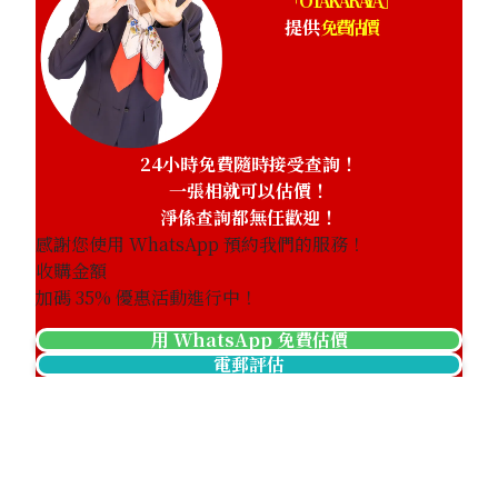
「OTAKARAYA」
提供
免費估價
24小時免費隨時接受查詢！
一張相就可以估價！
淨係查詢都無任歡迎！
感謝您使用 WhatsApp 預約我們的服務！
收購金額
加碼
35
% 優惠活動進行中！
用 WhatsApp 免費估價
Paraiba tourmaline ring 0.596 ct
電郵評估
參考回收價
HKD 6,870.53