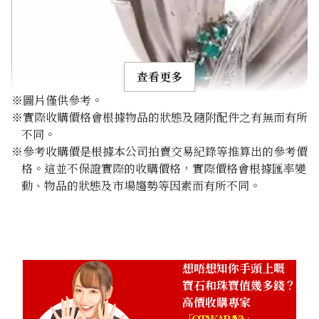
查看更多
※圖片僅供參考。
※實際收購價格會根據物品的狀態及隨附配件之有無而有所
不同。
※參考收購價是根據本公司拍賣交易紀錄等推算出的參考價
格。這並不保證實際的收購價格，實際價格會根據匯率變
Paraiba tourmaline brooch 0.51 ct
動、物品的狀態及市場趨勢等因素而有所不同。
參考回收價
HKD 9,907.50
想唔想知你手頭上嘅
寶石和珠寶值幾多錢？
高價收購專家