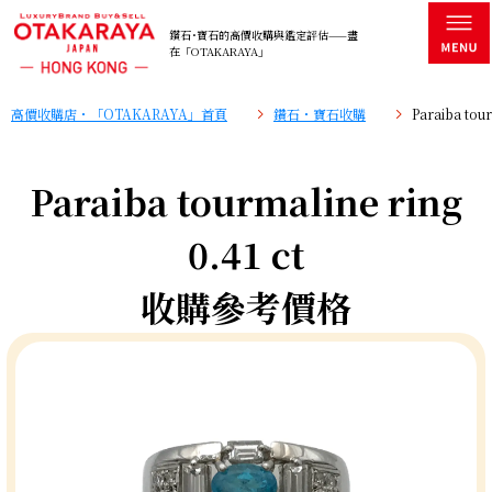
鑽石･寶石的高價收購與鑑定評估——盡
在「OTAKARAYA」
高價收購店・「OTAKARAYA」首頁
鑽石・寶石收購
Paraiba to
Paraiba tourmaline ring
0.41 ct
收購參考價格