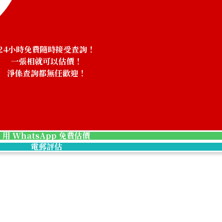
Paraiba tourmali
參考回收價
24小時免費隨時接受查詢！
HKD 147,318.01
一張相就可以估價！
淨係查詢都無任歡迎！
！
用 WhatsApp 免費估價
電郵評估