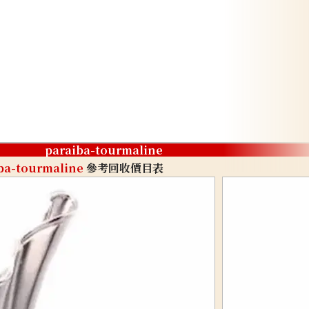
paraiba-tourmaline
ba-tourmaline
參考回收價目表