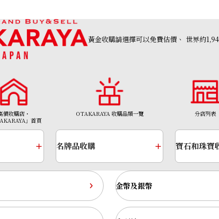
黃金收購請選擇可以免費估價、
世界約1,9
Paraiba tourmal
參考回收價
HKD 31,564.59
高價收購店・
OTAKARAYA 收購品類一覽
分店列表
AKARAYA」首頁
名牌品收購
寶石和珠寶
金幣及銀幣