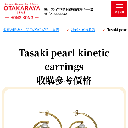
鑽石･寶石的高價收購與鑑定評估——盡
在「OTAKARAYA」
高價收購店・「OTAKARAYA」首頁
鑽石・寶石收購
Tasaki pea
Tasaki pearl kinetic
earrings
收購參考價格