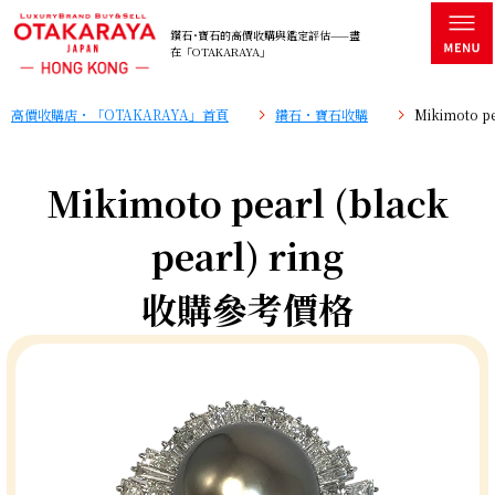
鑽石･寶石的高價收購與鑑定評估——盡
在「OTAKARAYA」
高價收購店・「OTAKARAYA」首頁
鑽石・寶石收購
Mikimoto p
Mikimoto pearl (black
pearl) ring
收購參考價格