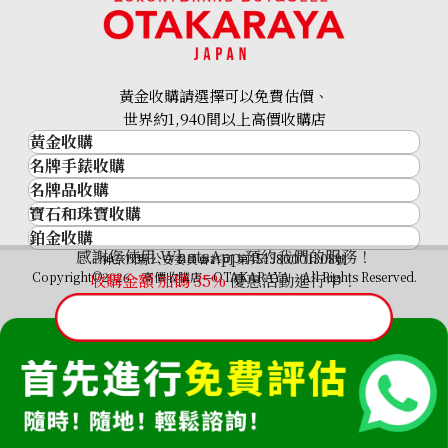
黃金收購請選擇可以免費估價、
世界約1,940間以上高價收購店
黃金收購
名牌手錶收購
黃金･金條
名牌品收購
名牌手錶收購
金條
Mikimoto pearl (black pearl) ring
寶石和珠寶收購
名牌品收購
勞力士 (Rolex)
金幣及銀幣
參考回收價
鉑金收購
寶石和珠寶
HERMES
Patek Philippe
過去十年黃金價格
HKD 5,327.15
感謝您使用 WhatsApp 預約我們的服務！
鉑金
神奈川縣公安委員會許可 第451380001308號
鑽石
LOUIS VUITTON
Audemars Piguet
金飾
Copyright©2026 高價收購店—OTAKARAYA All Rights Reserved.
收購金額 加碼
35%
優惠活動進行中！
祖母綠
CHANEL
Vacheron Constantin
金戒指
藍寶石
卡地亞（Cartier）
A. Lange & Söhne
金頸鍊
紅寶石
CELINE
Breguet
FENDI
Christian Dior
GUCCI
Harry Winston