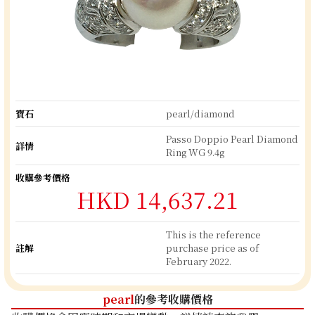
寶石
pearl/diamond
Passo Doppio Pearl Diamond
詳情
Ring WG 9.4g
收購參考價格
HKD 14,637.21
This is the reference
註解
purchase price as of
February 2022.
pearl
的參考收購價格