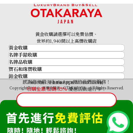
黃金收購請選擇可以免費估價、
世界約1,940間以上高價收購店
黃金收購
名牌手錶收購
黃金･金條
名牌品收購
名牌手錶收購
金條
Mikimoto pearl (black pearl) ring
寶石和珠寶收購
名牌品收購
勞力士 (Rolex)
金幣及銀幣
參考回收價
鉑金收購
寶石和珠寶
HERMES
Patek Philippe
過去十年黃金價格
HKD 5,327.15
感謝您使用 WhatsApp 預約我們的服務！
鉑金
神奈川縣公安委員會許可 第451380001308號
鑽石
LOUIS VUITTON
Audemars Piguet
金飾
Copyright©2026 高價收購店—OTAKARAYA All Rights Reserved.
收購金額 加碼
35%
優惠活動進行中！
祖母綠
CHANEL
Vacheron Constantin
金戒指
藍寶石
卡地亞（Cartier）
A. Lange & Söhne
金頸鍊
紅寶石
CELINE
Breguet
FENDI
Christian Dior
GUCCI