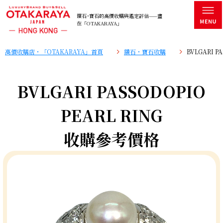
鑽石･寶石的高價收購與鑑定評估——盡
在「OTAKARAYA」
高價收購店・「OTAKARAYA」首頁
鑽石・寶石收購
BVLGARI 
BVLGARI PASSODOPIO
PEARL RING
收購參考價格