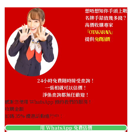
想唔想知你手頭上嘅
名牌手錶值幾多錢？
高價收購專家
「OTAKARAYA」
提供
免費估價
Breitling Navitimer
Breitling Montbrillant
H24322
Datora R2133012/G624
參考回收價
參考回收價
HKD 163,722.77
HKD 74,930.35
收購日期: 2025年5月
收購日期: 2025年8月
24小時免費隨時接受查詢！
一張相就可以估價！
淨係查詢都無任歡迎！
感謝您使用 WhatsApp 預約我們的服務！
收購金額
加碼
35
% 優惠活動進行中！
用 WhatsApp 免費估價