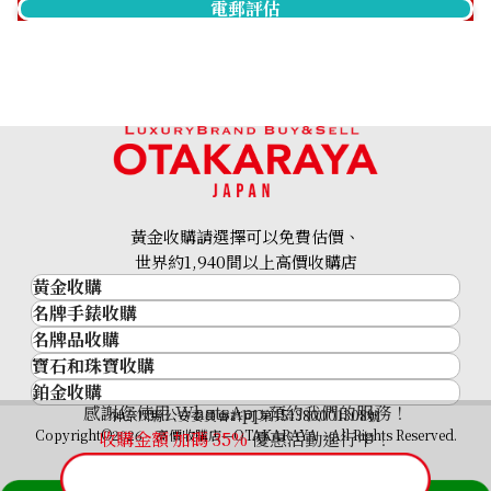
電郵評估
Breitling Navitimer B01
Breitling Navitimer
RB013
AB0138 Black
參考回收價
參考回收價
ASK
ASK
收購日期: 2025年3月
收購日期: 2026年2月
黃金收購請選擇可以免費估價、
世界約1,940間以上高價收購店
黃金收購
名牌手錶收購
黃金･金條
名牌品收購
名牌手錶收購
金條
寶石和珠寶收購
名牌品收購
勞力士 (Rolex)
金幣及銀幣
鉑金收購
寶石和珠寶
HERMES
Patek Philippe
過去十年黃金價格
感謝您使用 WhatsApp 預約我們的服務！
Breitling Navitimer
Breitling Premier A37340
鉑金
神奈川縣公安委員會許可 第451380001308號
鑽石
LOUIS VUITTON
Audemars Piguet
金飾
Copyright©2026 高價收購店—OTAKARAYA All Rights Reserved.
收購金額 加碼
35%
優惠活動進行中！
Premier Chronograph
祖母綠
CHANEL
Vacheron Constantin
金戒指
A40035
藍寶石
卡地亞（Cartier）
A. Lange & Söhne
金頸鍊