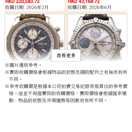
HKD 220,583.72
HKD 43,168.72
收購日期: 2026年2月
收購日期: 2026年6月
查看更多
※圖片僅供參考。
※實際收購價格會根據物品的狀態及隨附配件之有無而有所
Breitling Bentley GT
Breitling Chronomat
不同。
J13362
J13048
※參考收購價是根據本公司拍賣交易紀錄等推算出的參考價
參考回收價
參考回收價
格。這並不保證實際的收購價格，實際價格會根據匯率變
動、物品的狀態及市場趨勢等因素而有所不同。
HKD 83,716.02
HKD 59,793.42
收購日期: 2025年11月
收購日期: 2025年10月