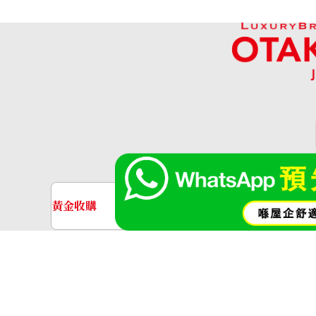
參考回收價
ASK
收購日期: 2024年8月
「OT
黃金收購
名牌手錶收購
黃金･金條
金條
金飾
金戒指