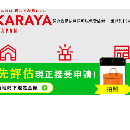
參考回收價
ASK
收購日期: 2024年10月
黃金收購請選擇可以免費估價、
世界約1,9
高價收購店・
OTAKARAYA 收購品類一覽
分店列表
AKARAYA」首頁
名牌品收購
寶石和珠寶
金幣及銀幣
金頸鍊