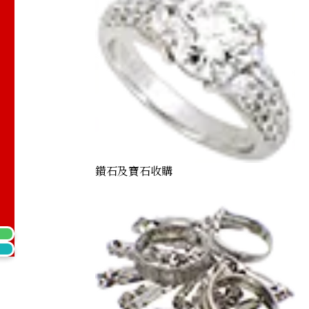
鑽石及寶石收購
4