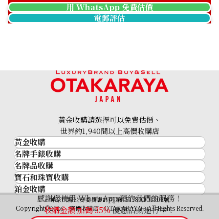
用 WhatsApp 免費估價
電郵評估
黃金收購請選擇可以免費估價、
世界約1,940間以上高價收購店
黃金收購
名牌手錶收購
黃金･金條
名牌品收購
名牌手錶收購
金條
寶石和珠寶收購
名牌品收購
勞力士 (Rolex)
金幣及銀幣
鉑金收購
寶石和珠寶
HERMES
Patek Philippe
過去十年黃金價格
感謝您使用 WhatsApp 預約我們的服務！
鉑金
神奈川縣公安委員會許可 第451380001308號
鑽石
LOUIS VUITTON
Audemars Piguet
金飾
Copyright©2026 高價收購店—OTAKARAYA All Rights Reserved.
收購金額 加碼
35%
優惠活動進行中！
祖母綠
CHANEL
Vacheron Constantin
金戒指