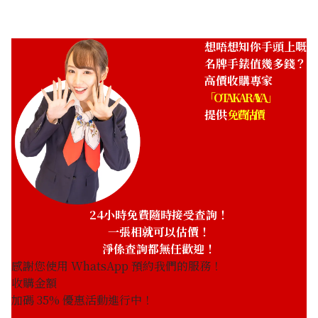
想唔想知你手頭上嘅
名牌手錶值幾多錢？
高價收購專家
「OTAKARAYA」
提供
免費估價
24小時免費隨時接受查詢！
一張相就可以估價！
淨係查詢都無任歡迎！
感謝您使用 WhatsApp 預約我們的服務！
收購金額
加碼
35
% 優惠活動進行中！