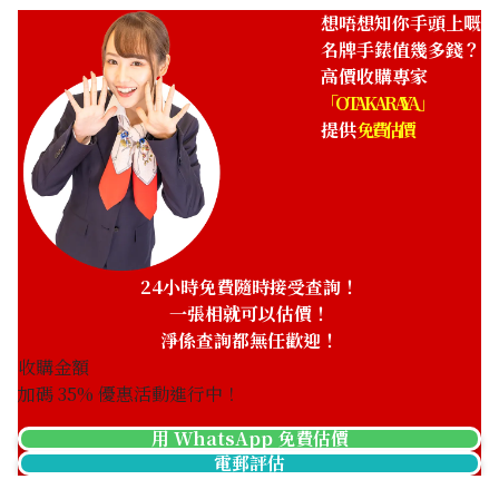
想唔想知你手頭上嘅
名牌手錶值幾多錢？
高價收購專家
「OTAKARAYA」
提供
免費估價
Breitling Navitimer
Breitling Montbrillant
H24322
Datora R2133012/G624
參考回收價
參考回收價
HKD 163,722.77
HKD 74,930.35
收購日期: 2025年5月
收購日期: 2025年8月
24小時免費隨時接受查詢！
一張相就可以估價！
淨係查詢都無任歡迎！
收購金額
加碼
35
% 優惠活動進行中！
用 WhatsApp 免費估價
電郵評估