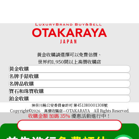
Breitling Navitimer B01
Breitling Navitimer
RB013
AB0138 Black
參考回收價
參考回收價
ASK
ASK
收購日期: 2025年3月
收購日期: 2026年2月
黃金收購請選擇可以免費估價、
世界約1,950間以上高價收購店
黃金收購
名牌手錶收購
黃金･金條
名牌品收購
名牌手錶收購
金條
寶石和珠寶收購
名牌品收購
勞力士 (Rolex)
金幣及銀幣
鉑金收購
寶石和珠寶
HERMES
Patek Philippe
過去十年黃金價格
鉑金
神奈川縣公安委員會許可 第451380001308號
鑽石
LOUIS VUITTON
Audemars Piguet
金飾
Copyright©2026 高價收購店—OTAKARAYA All Rights Reserved.
Breitling Navitimer
Breitling Premier A37340
祖母綠
CHANEL
收購金額 加碼
35%
優惠活動進行中！
Vacheron Constantin
金戒指
Premier Chronograph
藍寶石
卡地亞（Cartier）
A. Lange & Söhne
金頸鍊
A40035
紅寶石
CELINE
Breguet
參考回收價
參考回收價