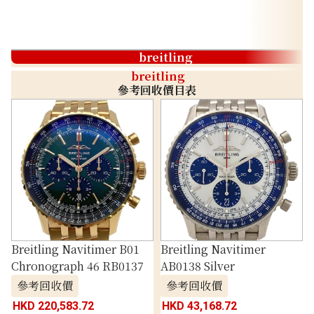
breitling
breitling
參考回收價目表
Breitling Navitimer B01
Breitling Navitimer
Chronograph 46 RB0137
AB0138 Silver
參考回收價
參考回收價
HKD 220,583.72
HKD 43,168.72