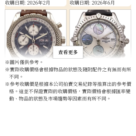
收購日期: 2026年2月
收購日期: 2026年6月
查看更多
※圖片僅供參考。
※實際收購價格會根據物品的狀態及隨附配件之有無而有所
Breitling Bentley GT
Breitling Chronomat
不同。
J13362
J13048
※參考收購價是根據本公司拍賣交易紀錄等推算出的參考價
參考回收價
參考回收價
格。這並不保證實際的收購價格，實際價格會根據匯率變
動、物品的狀態及市場趨勢等因素而有所不同。
HKD 83,716.02
HKD 59,793.42
收購日期: 2025年11月
收購日期: 2025年10月