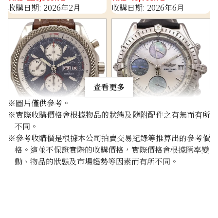
收購日期: 2026年2月
收購日期: 2026年6月
查看更多
※圖片僅供參考。
※實際收購價格會根據物品的狀態及隨附配件之有無而有所
Breitling Bentley GT
Breitling Chronomat
不同。
J13362
J13048
※參考收購價是根據本公司拍賣交易紀錄等推算出的參考價
參考回收價
參考回收價
格。這並不保證實際的收購價格，實際價格會根據匯率變
動、物品的狀態及市場趨勢等因素而有所不同。
HKD 83,716.02
HKD 59,793.42
收購日期: 2025年11月
收購日期: 2025年10月