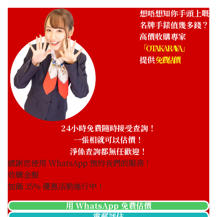
想唔想知你手頭上嘅
名牌手錶值幾多錢？
高價收購專家
「OTAKARAYA」
提供
免費估價
Breitling Navitimer
Breitling Montbrillant
H24322
Datora R2133012/G624
參考回收價
參考回收價
HKD 163,722.77
HKD 74,930.35
收購日期: 2025年5月
收購日期: 2025年8月
24小時免費隨時接受查詢！
一張相就可以估價！
淨係查詢都無任歡迎！
感謝您使用 WhatsApp 預約我們的服務！
收購金額
加碼
35
% 優惠活動進行中！
用 WhatsApp 免費估價
電郵評估