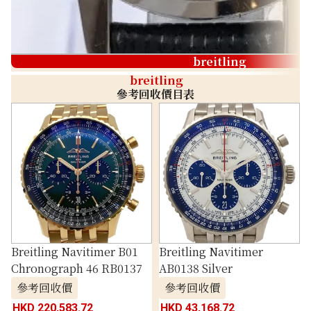
breitling
breitling
參考回收價目表
Breitling Navitimer B01
Breitling Navitimer
Chronograph 46 RB0137
AB0138 Silver
參考回收價
參考回收價
HKD 220,583.72
HKD 43,168.72