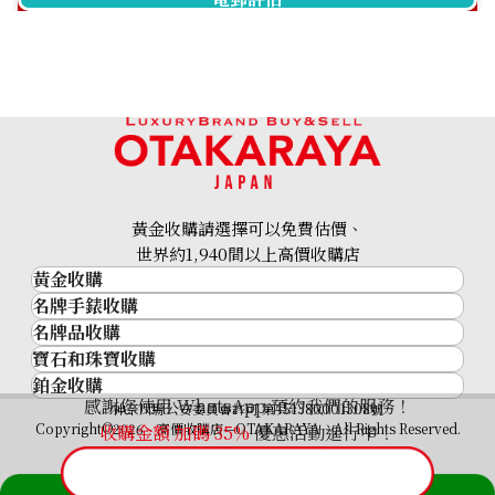
Breitling Navitimer B01
Breitling Navitimer
RB013
AB0138 Black
參考回收價
參考回收價
ASK
ASK
收購日期: 2025年3月
收購日期: 2026年2月
黃金收購請選擇可以免費估價、
世界約1,940間以上高價收購店
黃金收購
名牌手錶收購
黃金･金條
名牌品收購
名牌手錶收購
金條
寶石和珠寶收購
名牌品收購
勞力士 (Rolex)
金幣及銀幣
鉑金收購
寶石和珠寶
HERMES
Patek Philippe
過去十年黃金價格
感謝您使用 WhatsApp 預約我們的服務！
Breitling Navitimer
Breitling Premier A37340
鉑金
神奈川縣公安委員會許可 第451380001308號
鑽石
LOUIS VUITTON
Audemars Piguet
金飾
Copyright©2026 高價收購店—OTAKARAYA All Rights Reserved.
收購金額 加碼
35%
優惠活動進行中！
Premier Chronograph
祖母綠
CHANEL
Vacheron Constantin
金戒指
A40035
藍寶石
卡地亞（Cartier）
A. Lange & Söhne
金頸鍊
參考回收價
參考回收價