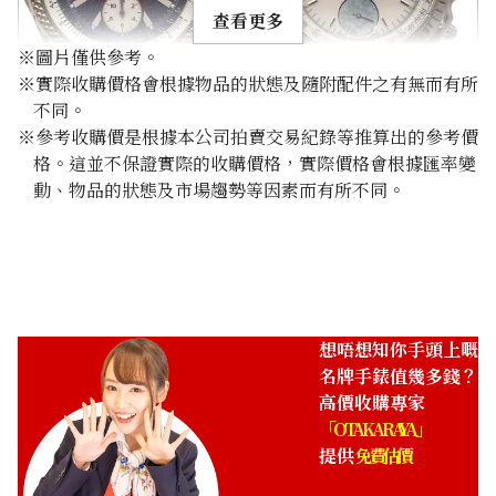
查看更多
※圖片僅供參考。
※實際收購價格會根據物品的狀態及隨附配件之有無而有所
Breitling Bentley GT
Breitling Chronomat
不同。
J13362
J13048
※參考收購價是根據本公司拍賣交易紀錄等推算出的參考價
參考回收價
參考回收價
格。這並不保證實際的收購價格，實際價格會根據匯率變
動、物品的狀態及市場趨勢等因素而有所不同。
HKD 83,716.02
HKD 59,793.42
收購日期: 2025年11月
收購日期: 2025年10月
想唔想知你手頭上嘅
名牌手錶值幾多錢？
高價收購專家
「OTAKARAYA」
提供
免費估價
Breitling Navitimer
Breitling Montbrillant