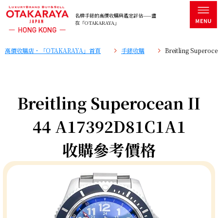
名牌手錶的高價收購與鑑定評估——盡
在「OTAKARAYA」
高價收購店・「OTAKARAYA」首頁
手錶收購
Breitling Super
Breitling Superocean II
44 A17392D81C1A1
收購參考價格