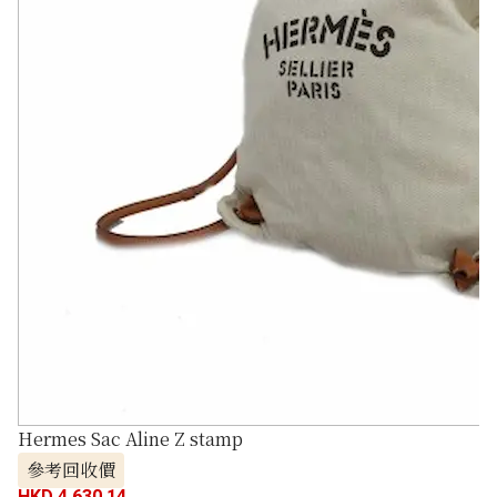
Hermes Sac Aline Z stamp
參考回收價
HKD 4,630.14