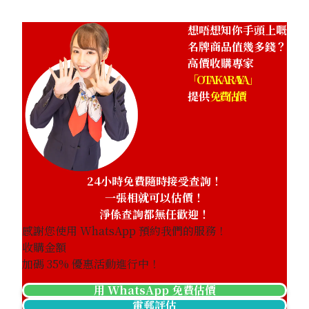
想唔想知你手頭上嘅
名牌商品值幾多錢？
高價收購專家
「OTAKARAYA」
提供
免費估價
24小時免費隨時接受查詢！
一張相就可以估價！
淨係查詢都無任歡迎！
感謝您使用 WhatsApp 預約我們的服務！
收購金額
加碼
35
% 優惠活動進行中！
用 WhatsApp 免費估價
電郵評估