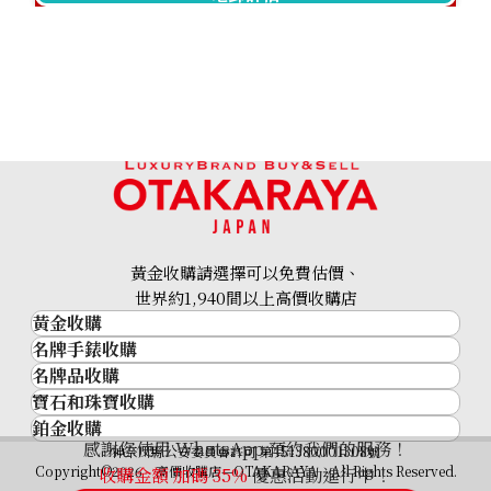
黃金收購請選擇可以免費估價、
世界約1,940間以上高價收購店
黃金收購
名牌手錶收購
黃金･金條
名牌品收購
名牌手錶收購
金條
寶石和珠寶收購
名牌品收購
勞力士 (Rolex)
金幣及銀幣
鉑金收購
寶石和珠寶
HERMES
Patek Philippe
過去十年黃金價格
感謝您使用 WhatsApp 預約我們的服務！
鉑金
神奈川縣公安委員會許可 第451380001308號
鑽石
LOUIS VUITTON
Audemars Piguet
金飾
Copyright©2026 高價收購店—OTAKARAYA All Rights Reserved.
收購金額 加碼
35%
優惠活動進行中！
祖母綠
CHANEL
Vacheron Constantin