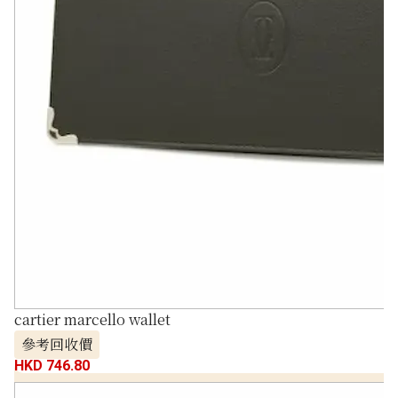
cartier marcello wallet
參考回收價
HKD 746.80