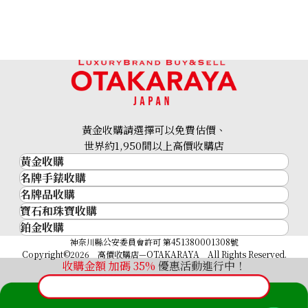
黃金收購請選擇可以免費估價、
世界約1,950間以上高價收購店
黃金收購
名牌手錶收購
黃金･金條
名牌品收購
名牌手錶收購
金條
寶石和珠寶收購
名牌品收購
勞力士 (Rolex)
金幣及銀幣
鉑金收購
寶石和珠寶
HERMES
Patek Philippe
過去十年黃金價格
鉑金
神奈川縣公安委員會許可 第451380001308號
鑽石
LOUIS VUITTON
Audemars Piguet
金飾
Copyright©2026 高價收購店—OTAKARAYA All Rights Reserved.
祖母綠
CHANEL
Vacheron Constantin
收購金額 加碼
35%
優惠活動進行中！
金戒指
藍寶石
卡地亞（Cartier）
A. Lange & Söhne
金頸鍊
紅寶石
CELINE
Breguet