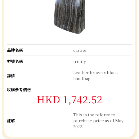
品牌名稱
cartier
型號名稱
trinity
Leather brown x black
詳情
handbag
收購參考價格
HKD 1,742.52
This is the reference
註解
purchase price as of May
2022.