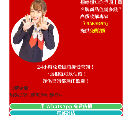
想唔想知你手頭上嘅
名牌商品值幾多錢？
高價收購專家
「OTAKARAYA」
提供
免費估價
24小時免費隨時接受查詢！
一張相就可以估價！
淨係查詢都無任歡迎！
收購金額
加碼
35
% 優惠活動進行中！
用 WhatsApp 免費估價
電郵評估