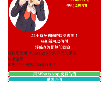
提供
免費估價
24小時免費隨時接受查詢！
一張相就可以估價！
淨係查詢都無任歡迎！
感謝您使用 WhatsApp 預約我們的服務！
收購金額
加碼
35
% 優惠活動進行中！
用 WhatsApp 免費估價
Chanel Matelasse Caviar Skin Chain Shoulder
電郵評估