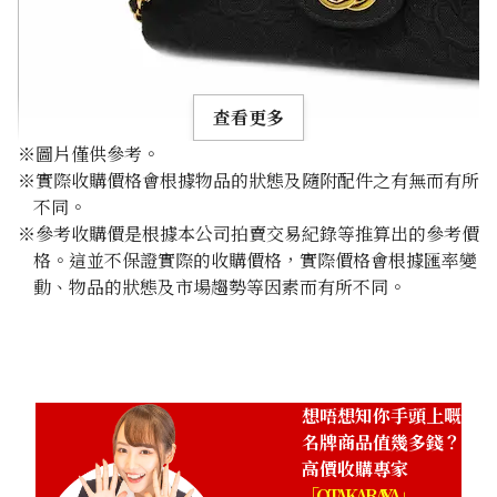
查看更多
※圖片僅供參考。
※實際收購價格會根據物品的狀態及隨附配件之有無而有所
不同。
※參考收購價是根據本公司拍賣交易紀錄等推算出的參考價
格。這並不保證實際的收購價格，實際價格會根據匯率變
Chanel Camellia Chain Shoulder Bag Canvas Black
動、物品的狀態及市場趨勢等因素而有所不同。
參考回收價
HKD 28,527.62
想唔想知你手頭上嘅
名牌商品值幾多錢？
高價收購專家
「OTAKARAYA」