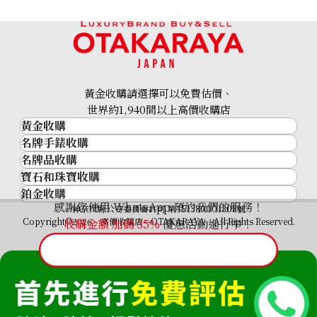
參考回收價
HKD 55,860.36
黃金收購請選擇可以免費估價、
世界約1,940間以上高價收購店
黃金收購
名牌手錶收購
黃金･金條
名牌品收購
名牌手錶收購
金條
寶石和珠寶收購
名牌品收購
勞力士 (Rolex)
金幣及銀幣
鉑金收購
寶石和珠寶
HERMES
Patek Philippe
過去十年黃金價格
感謝您使用 WhatsApp 預約我們的服務！
鉑金
神奈川縣公安委員會許可 第451380001308號
鑽石
LOUIS VUITTON
Audemars Piguet
金飾
Copyright©2026 高價收購店—OTAKARAYA All Rights Reserved.
收購金額 加碼
35%
優惠活動進行中！
祖母綠
CHANEL
Vacheron Constantin
金戒指
藍寶石
卡地亞（Cartier）
A. Lange & Söhne
金頸鍊
紅寶石
CELINE
Breguet
FENDI
Christian Dior