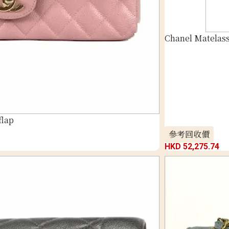
Chanel Matelass
flap
參考回收價
HKD 52,275.74