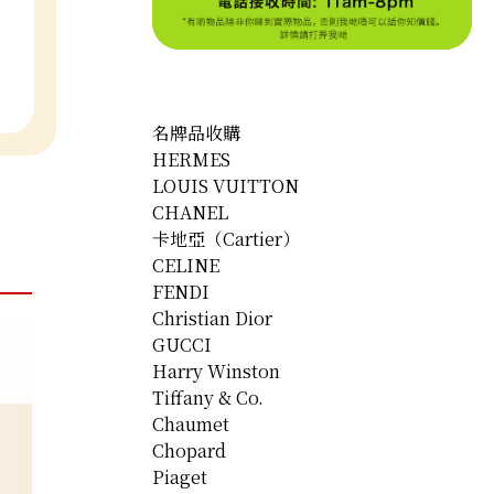
名牌品收購
HERMES
LOUIS VUITTON
CHANEL
卡地亞（Cartier）
CELINE
FENDI
Christian Dior
GUCCI
Harry Winston
Tiffany & Co.
Chaumet
Chopard
Piaget