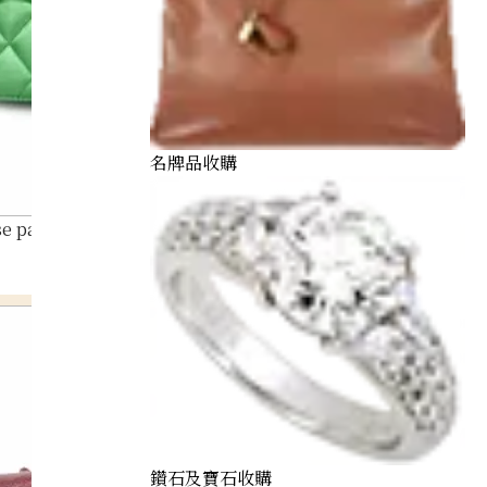
名牌品收購
e parent-child bag coated leather
鑽石及寶石收購