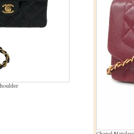
Shoulder
Chanel Matelass